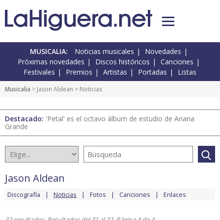
MUSICALIA:
Noticias musicales
Novedades
Próximas novedades
Discos históricos
Canciones
Festivales
Premios
Artistas
Portadas
Listas
Musicalia
>
Jason Aldean
> Noticias
Destacado:
'Petal' es el octavo álbum de estudio de Ariana
Grande
Jason Aldean
Discografía
Noticias
Fotos
Canciones
Enlaces
32 resultados. Resultados del 31 al 32. Página 4 de 4