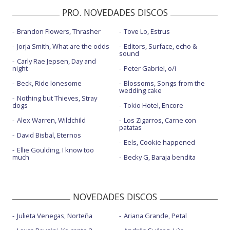
PRO. NOVEDADES DISCOS
Brandon Flowers, Thrasher
Tove Lo, Estrus
Jorja Smith, What are the odds
Editors, Surface, echo &
sound
Carly Rae Jepsen, Day and
night
Peter Gabriel, o/i
Beck, Ride lonesome
Blossoms, Songs from the
wedding cake
Nothing but Thieves, Stray
dogs
Tokio Hotel, Encore
Alex Warren, Wildchild
Los Zigarros, Carne con
patatas
David Bisbal, Eternos
Eels, Cookie happened
Ellie Goulding, I know too
much
Becky G, Baraja bendita
NOVEDADES DISCOS
Julieta Venegas, Norteña
Ariana Grande, Petal