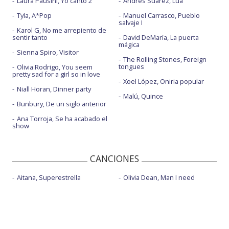
Laura Pausini, Yo canto 2
Andrés Suárez, Lúa
Tyla, A*Pop
Manuel Carrasco, Pueblo
salvaje I
Karol G, No me arrepiento de
sentir tanto
David DeMaría, La puerta
mágica
Sienna Spiro, Visitor
The Rolling Stones, Foreign
tongues
Olivia Rodrigo, You seem
pretty sad for a girl so in love
Xoel López, Oniria popular
Niall Horan, Dinner party
Malú, Quince
Bunbury, De un siglo anterior
Ana Torroja, Se ha acabado el
show
CANCIONES
Aitana, Superestrella
Olivia Dean, Man I need