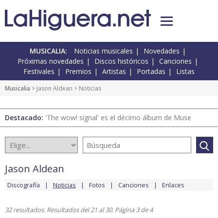
MUSICALIA:
Noticias musicales
Novedades
Próximas novedades
Discos históricos
Canciones
Festivales
Premios
Artistas
Portadas
Listas
Musicalia
>
Jason Aldean
> Noticias
Destacado:
'The wow! signal' es el décimo álbum de Muse
Jason Aldean
Discografía
Noticias
Fotos
Canciones
Enlaces
32 resultados. Resultados del 21 al 30. Página 3 de 4