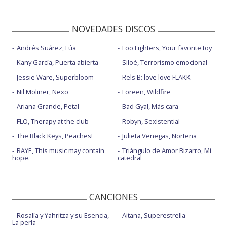
NOVEDADES DISCOS
Andrés Suárez, Lúa
Foo Fighters, Your favorite toy
Kany García, Puerta abierta
Siloé, Terrorismo emocional
Jessie Ware, Superbloom
Rels B: love love FLAKK
Nil Moliner, Nexo
Loreen, Wildfire
Ariana Grande, Petal
Bad Gyal, Más cara
FLO, Therapy at the club
Robyn, Sexistential
The Black Keys, Peaches!
Julieta Venegas, Norteña
RAYE, This music may contain
Triángulo de Amor Bizarro, Mi
hope.
catedral
CANCIONES
Rosalía y Yahritza y su Esencia,
Aitana, Superestrella
La perla