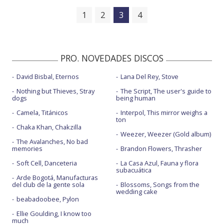
1
2
3
4
PRO. NOVEDADES DISCOS
David Bisbal, Eternos
Lana Del Rey, Stove
Nothing but Thieves, Stray
The Script, The user's guide to
dogs
being human
Camela, Titánicos
Interpol, This mirror weighs a
ton
Chaka Khan, Chakzilla
Weezer, Weezer (Gold album)
The Avalanches, No bad
memories
Brandon Flowers, Thrasher
Soft Cell, Danceteria
La Casa Azul, Fauna y flora
subacuática
Arde Bogotá, Manufacturas
del club de la gente sola
Blossoms, Songs from the
wedding cake
beabadoobee, Pylon
Ellie Goulding, I know too
much