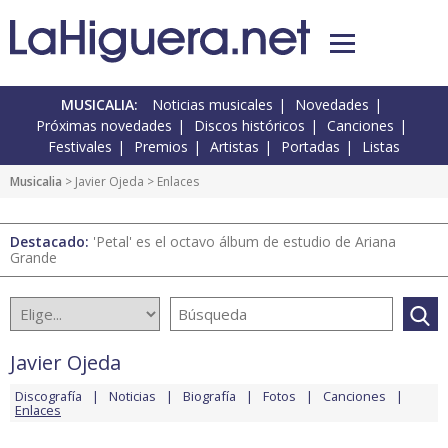
MUSICALIA:
Noticias musicales
Novedades
Próximas novedades
Discos históricos
Canciones
Festivales
Premios
Artistas
Portadas
Listas
Musicalia
>
Javier Ojeda
> Enlaces
Destacado:
'Petal' es el octavo álbum de estudio de Ariana
Grande
Javier Ojeda
Discografía
Noticias
Biografía
Fotos
Canciones
Enlaces