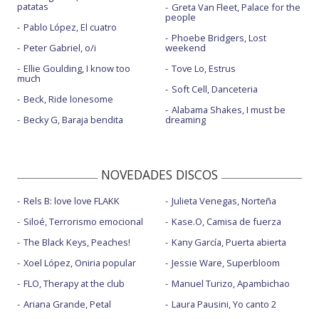
patatas
Greta Van Fleet, Palace for the
people
Pablo López, El cuatro
Phoebe Bridgers, Lost
Peter Gabriel, o/i
weekend
Ellie Goulding, I know too
Tove Lo, Estrus
much
Soft Cell, Danceteria
Beck, Ride lonesome
Alabama Shakes, I must be
Becky G, Baraja bendita
dreaming
NOVEDADES DISCOS
Rels B: love love FLAKK
Julieta Venegas, Norteña
Siloé, Terrorismo emocional
Kase.O, Camisa de fuerza
The Black Keys, Peaches!
Kany García, Puerta abierta
Xoel López, Oniria popular
Jessie Ware, Superbloom
FLO, Therapy at the club
Manuel Turizo, Apambichao
Ariana Grande, Petal
Laura Pausini, Yo canto 2