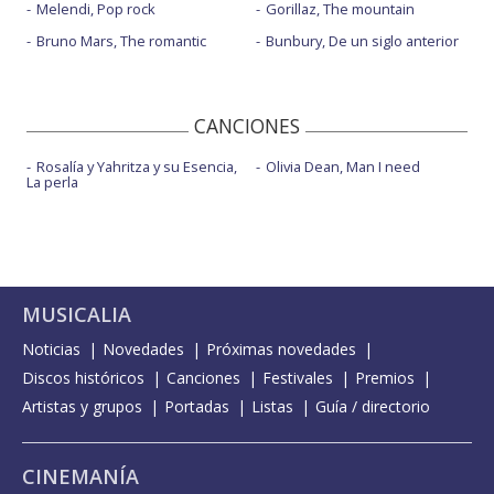
Melendi, Pop rock
Gorillaz, The mountain
Bruno Mars, The romantic
Bunbury, De un siglo anterior
CANCIONES
Rosalía y Yahritza y su Esencia,
Olivia Dean, Man I need
La perla
MUSICALIA
Noticias
Novedades
Próximas novedades
Discos históricos
Canciones
Festivales
Premios
Artistas y grupos
Portadas
Listas
Guía / directorio
CINEMANÍA