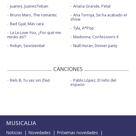
Juanes, JuanesTeban
Ariana Grande, Petal
Bruno Mars, The romantic
Ana Torroja, Se ha acabado el
show
Bad Gyal, Más cara
Tyla, A*Pop
La La Love You, ¿Por qué me
miráis así?
Madonna, Confessions II
Robyn, Sexistential
Niall Horan, Dinner party
CANCIONES
Rels B, Tu vas sin (fav)
Pablo López, El niño del
espacio
MUSICALIA
Noticias
Novedades
Próximas novedades