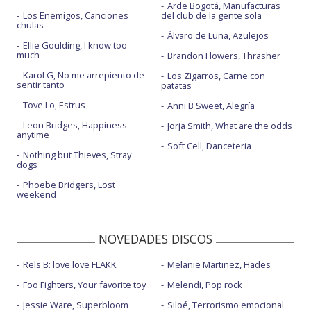
Arde Bogotá, Manufacturas
Los Enemigos, Canciones
del club de la gente sola
chulas
Álvaro de Luna, Azulejos
Ellie Goulding, I know too
much
Brandon Flowers, Thrasher
Karol G, No me arrepiento de
Los Zigarros, Carne con
sentir tanto
patatas
Tove Lo, Estrus
Anni B Sweet, Alegría
Leon Bridges, Happiness
Jorja Smith, What are the odds
anytime
Soft Cell, Danceteria
Nothing but Thieves, Stray
dogs
Phoebe Bridgers, Lost
weekend
NOVEDADES DISCOS
Rels B: love love FLAKK
Melanie Martinez, Hades
Foo Fighters, Your favorite toy
Melendi, Pop rock
Jessie Ware, Superbloom
Siloé, Terrorismo emocional