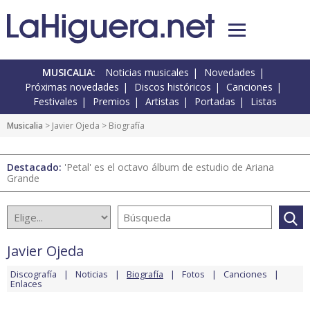
MUSICALIA:
Noticias musicales
Novedades
Próximas novedades
Discos históricos
Canciones
Festivales
Premios
Artistas
Portadas
Listas
Musicalia
>
Javier Ojeda
> Biografía
Destacado:
'Petal' es el octavo álbum de estudio de Ariana
Grande
Javier Ojeda
Discografía
Noticias
Biografía
Fotos
Canciones
Enlaces