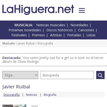
MUSICALIA:
Noticias musicales
Novedades
Próximas novedades
Discos históricos
Canciones
Festivales
Premios
Artistas
Portadas
Listas
Musicalia
>
Javier Ruibal
> Discografía
Destacado:
'You seem pretty sad for a girl so in love' es el tercer
álbum de Olivia Rodrigo
Javier Ruibal
Discografía
Noticias
Biografía
2020