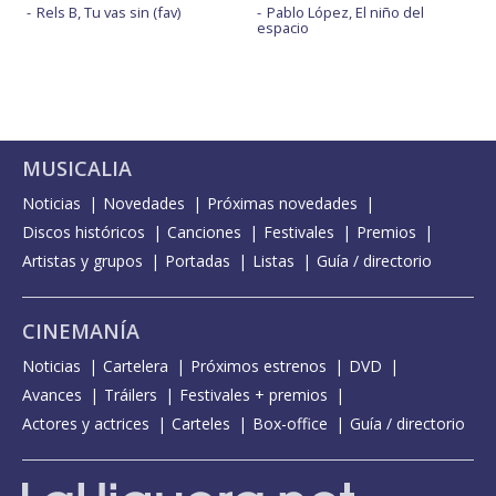
Rels B, Tu vas sin (fav)
Pablo López, El niño del
espacio
MUSICALIA
Noticias
Novedades
Próximas novedades
Discos históricos
Canciones
Festivales
Premios
Artistas y grupos
Portadas
Listas
Guía / directorio
CINEMANÍA
Noticias
Cartelera
Próximos estrenos
DVD
Avances
Tráilers
Festivales + premios
Actores y actrices
Carteles
Box-office
Guía / directorio