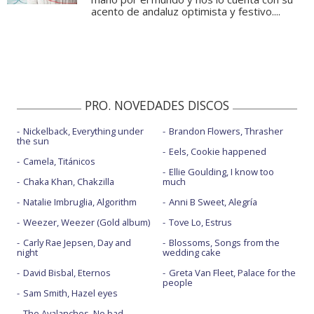
acento de andaluz optimista y festivo....
PRO. NOVEDADES DISCOS
Nickelback, Everything under
Brandon Flowers, Thrasher
the sun
Eels, Cookie happened
Camela, Titánicos
Ellie Goulding, I know too
Chaka Khan, Chakzilla
much
Natalie Imbruglia, Algorithm
Anni B Sweet, Alegría
Weezer, Weezer (Gold album)
Tove Lo, Estrus
Carly Rae Jepsen, Day and
Blossoms, Songs from the
night
wedding cake
David Bisbal, Eternos
Greta Van Fleet, Palace for the
people
Sam Smith, Hazel eyes
The Avalanches, No bad