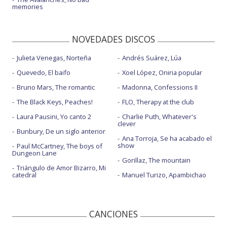
memories
NOVEDADES DISCOS
Julieta Venegas, Norteña
Andrés Suárez, Lúa
Quevedo, El baifo
Xoel López, Oniria popular
Bruno Mars, The romantic
Madonna, Confessions II
The Black Keys, Peaches!
FLO, Therapy at the club
Laura Pausini, Yo canto 2
Charlie Puth, Whatever's
clever
Bunbury, De un siglo anterior
Ana Torroja, Se ha acabado el
show
Paul McCartney, The boys of
Dungeon Lane
Gorillaz, The mountain
Triángulo de Amor Bizarro, Mi
catedral
Manuel Turizo, Apambichao
CANCIONES