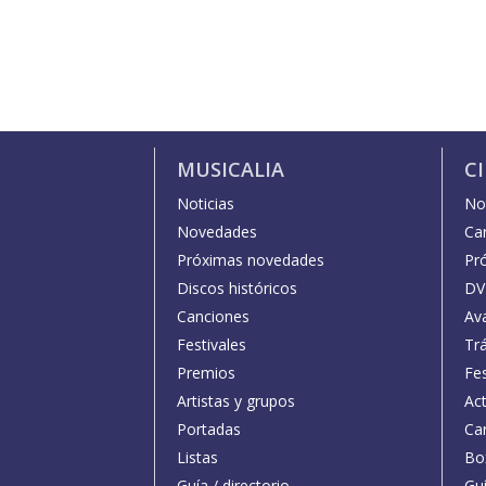
MUSICALIA
C
Noticias
Not
Novedades
Car
Próximas novedades
Pr
Discos históricos
DV
Canciones
Av
Festivales
Trá
Premios
Fe
Artistas y grupos
Act
Portadas
Car
Listas
Bo
Guía / directorio
Guí