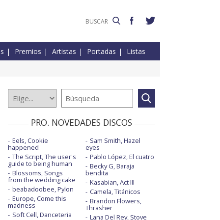
es
Premios
Artistas
Portadas
Listas
PRO. NOVEDADES DISCOS
Eels, Cookie
Sam Smith, Hazel
happened
eyes
The Script, The user's
Pablo López, El cuatro
guide to being human
Becky G, Baraja
Blossoms, Songs
bendita
from the wedding cake
Kasabian, Act III
beabadoobee, Pylon
Camela, Titánicos
Europe, Come this
Brandon Flowers,
madness
Thrasher
Soft Cell, Danceteria
Lana Del Rey, Stove