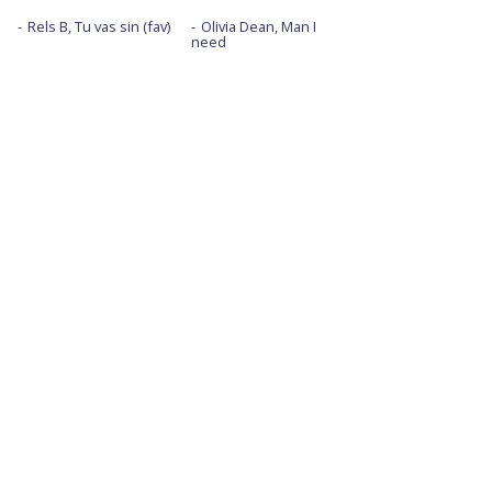
Rels B, Tu vas sin (fav)
Olivia Dean, Man I
need