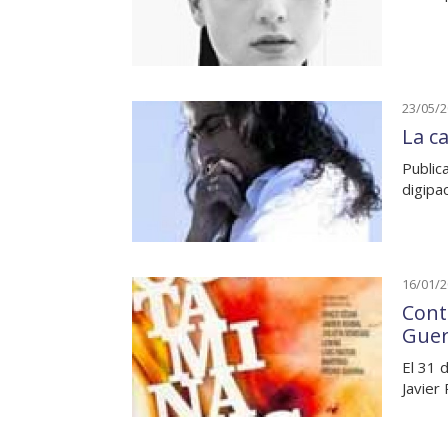
23/05/
La ca
Public
digipa
16/01/
Cont
Guer
El 31 
Javier