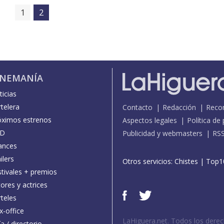
1
2
INEMANÍA
icias
telera
Contacto
Redacción
Reco
óximos estrenos
Aspectos legales
Política de
D
Publicidad y webmasters
RS
ances
ilers
Otros servicios:
Chistes
|
Top1
stivales + premios
ores y actrices
teles
x-office
LaHiguera.net. Todos los dere
a / directorio