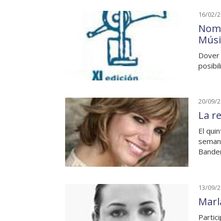
16/02/
Nomi
Músi
Dover 
posibi
20/09/
La r
El qui
semana
Bande
13/09/
Marl
Partic