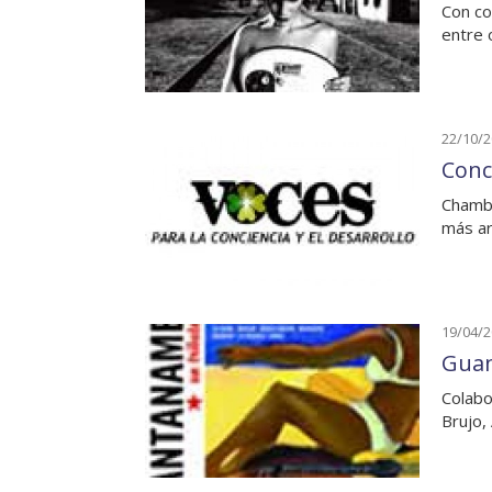
Con co
entre 
22/10/
Conc
Chamba
más ar
19/04/
Guan
Colabo
Brujo,