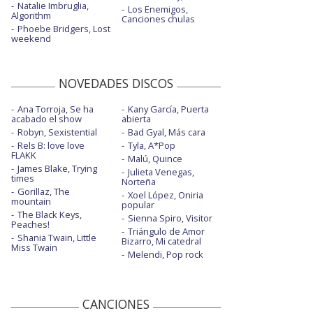
Natalie Imbruglia,
Los Enemigos,
Algorithm
Canciones chulas
Phoebe Bridgers, Lost
weekend
NOVEDADES DISCOS
Ana Torroja, Se ha
Kany García, Puerta
acabado el show
abierta
Robyn, Sexistential
Bad Gyal, Más cara
Rels B: love love
Tyla, A*Pop
FLAKK
Malú, Quince
James Blake, Trying
Julieta Venegas,
times
Norteña
Gorillaz, The
Xoel López, Oniria
mountain
popular
The Black Keys,
Sienna Spiro, Visitor
Peaches!
Triángulo de Amor
Shania Twain, Little
Bizarro, Mi catedral
Miss Twain
Melendi, Pop rock
CANCIONES