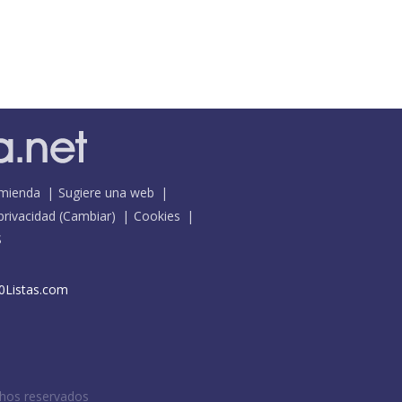
mienda
Sugiere una web
 privacidad
(
Cambiar
)
Cookies
S
0Listas.com
chos reservados