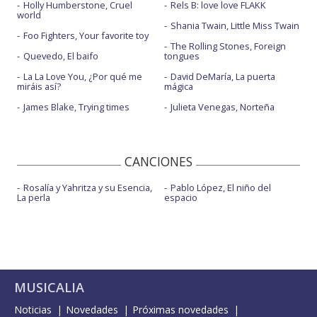
Holly Humberstone, Cruel
Rels B: love love FLAKK
world
Shania Twain, Little Miss Twain
Foo Fighters, Your favorite toy
The Rolling Stones, Foreign
Quevedo, El baifo
tongues
La La Love You, ¿Por qué me
David DeMaría, La puerta
miráis así?
mágica
James Blake, Trying times
Julieta Venegas, Norteña
CANCIONES
Rosalía y Yahritza y su Esencia,
Pablo López, El niño del
La perla
espacio
MUSICALIA
Noticias
Novedades
Próximas novedades