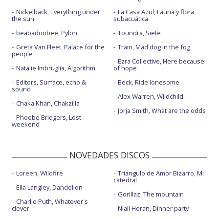
Nickelback, Everything under
La Casa Azul, Fauna y flora
the sun
subacuática
beabadoobee, Pylon
Toundra, Siete
Greta Van Fleet, Palace for the
Train, Mad dog in the fog
people
Ezra Collective, Here because
Natalie Imbruglia, Algorithm
of hope
Editors, Surface, echo &
Beck, Ride lonesome
sound
Alex Warren, Wildchild
Chaka Khan, Chakzilla
Jorja Smith, What are the odds
Phoebe Bridgers, Lost
weekend
NOVEDADES DISCOS
Loreen, Wildfire
Triángulo de Amor Bizarro, Mi
catedral
Ella Langley, Dandelion
Gorillaz, The mountain
Charlie Puth, Whatever's
clever
Niall Horan, Dinner party