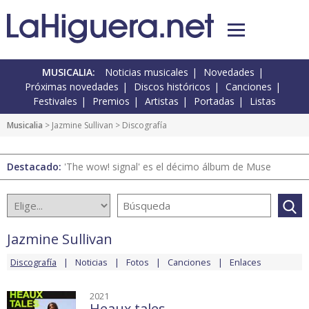
MUSICALIA:
Noticias musicales
Novedades
Próximas novedades
Discos históricos
Canciones
Festivales
Premios
Artistas
Portadas
Listas
Musicalia
>
Jazmine Sullivan
> Discografía
Destacado:
'The wow! signal' es el décimo álbum de Muse
Jazmine Sullivan
Discografía
Noticias
Fotos
Canciones
Enlaces
2021
Heaux tales