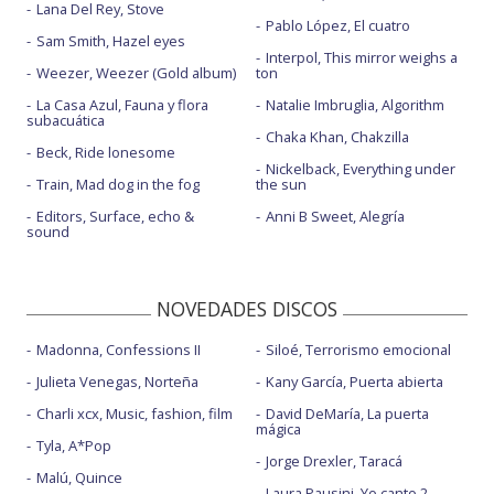
Lana Del Rey, Stove
Pablo López, El cuatro
Sam Smith, Hazel eyes
Interpol, This mirror weighs a
Weezer, Weezer (Gold album)
ton
La Casa Azul, Fauna y flora
Natalie Imbruglia, Algorithm
subacuática
Chaka Khan, Chakzilla
Beck, Ride lonesome
Nickelback, Everything under
Train, Mad dog in the fog
the sun
Editors, Surface, echo &
Anni B Sweet, Alegría
sound
NOVEDADES DISCOS
Madonna, Confessions II
Siloé, Terrorismo emocional
Julieta Venegas, Norteña
Kany García, Puerta abierta
Charli xcx, Music, fashion, film
David DeMaría, La puerta
mágica
Tyla, A*Pop
Jorge Drexler, Taracá
Malú, Quince
Laura Pausini, Yo canto 2