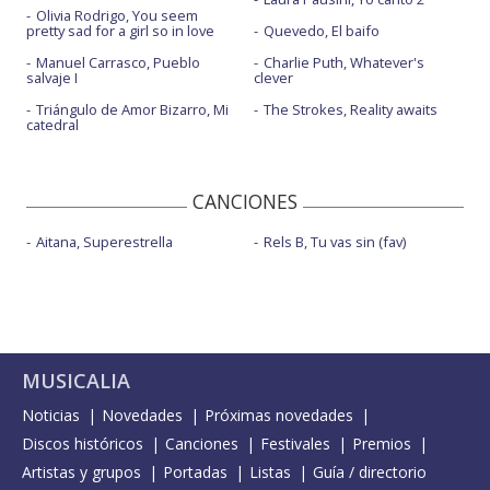
Olivia Rodrigo, You seem
pretty sad for a girl so in love
Quevedo, El baifo
Manuel Carrasco, Pueblo
Charlie Puth, Whatever's
salvaje I
clever
Triángulo de Amor Bizarro, Mi
The Strokes, Reality awaits
catedral
CANCIONES
Aitana, Superestrella
Rels B, Tu vas sin (fav)
MUSICALIA
Noticias
Novedades
Próximas novedades
Discos históricos
Canciones
Festivales
Premios
Artistas y grupos
Portadas
Listas
Guía / directorio