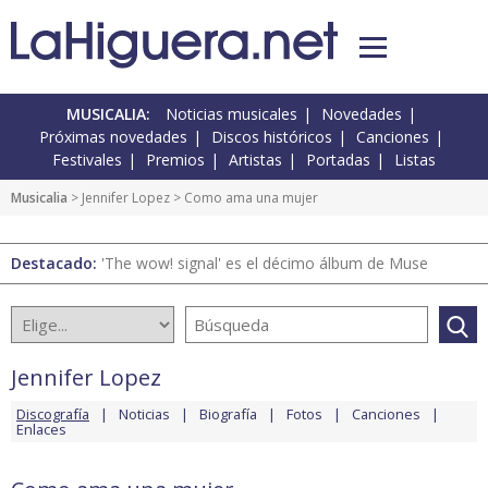
MUSICALIA:
Noticias musicales
Novedades
Próximas novedades
Discos históricos
Canciones
Festivales
Premios
Artistas
Portadas
Listas
Musicalia
>
Jennifer Lopez
> Como ama una mujer
Destacado:
'The wow! signal' es el décimo álbum de Muse
Jennifer Lopez
Discografía
Noticias
Biografía
Fotos
Canciones
Enlaces