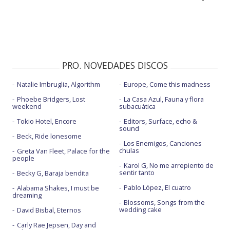
PRO. NOVEDADES DISCOS
Natalie Imbruglia, Algorithm
Europe, Come this madness
Phoebe Bridgers, Lost
La Casa Azul, Fauna y flora
weekend
subacuática
Tokio Hotel, Encore
Editors, Surface, echo &
sound
Beck, Ride lonesome
Los Enemigos, Canciones
chulas
Greta Van Fleet, Palace for the
people
Karol G, No me arrepiento de
sentir tanto
Becky G, Baraja bendita
Pablo López, El cuatro
Alabama Shakes, I must be
dreaming
Blossoms, Songs from the
wedding cake
David Bisbal, Eternos
Carly Rae Jepsen, Day and