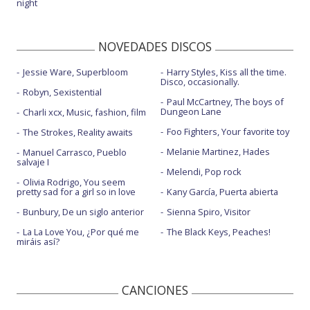
night
NOVEDADES DISCOS
Jessie Ware, Superbloom
Harry Styles, Kiss all the time.
Disco, occasionally.
Robyn, Sexistential
Paul McCartney, The boys of
Dungeon Lane
Charli xcx, Music, fashion, film
Foo Fighters, Your favorite toy
The Strokes, Reality awaits
Melanie Martinez, Hades
Manuel Carrasco, Pueblo
salvaje I
Melendi, Pop rock
Olivia Rodrigo, You seem
pretty sad for a girl so in love
Kany García, Puerta abierta
Bunbury, De un siglo anterior
Sienna Spiro, Visitor
La La Love You, ¿Por qué me
The Black Keys, Peaches!
miráis así?
CANCIONES