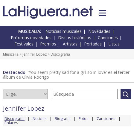
MUSICALIA:
Noticias musicales
Novedades
Próximas novedades
Discos históricos
Canciones
Festivales
Premios
Artistas
Portadas
Listas
Musicalia
>
Jennifer Lopez
> Discografía
Destacado:
'You seem pretty sad for a girl so in love' es el tercer
álbum de Olivia Rodrigo
Jennifer Lopez
Discografía
Noticias
Biografía
Fotos
Canciones
Enlaces