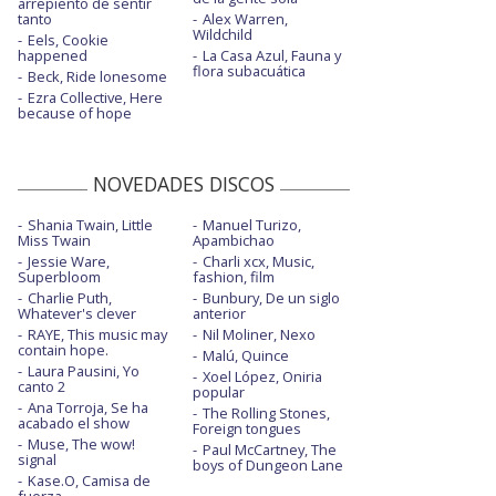
arrepiento de sentir
tanto
Alex Warren,
Wildchild
Eels, Cookie
happened
La Casa Azul, Fauna y
flora subacuática
Beck, Ride lonesome
Ezra Collective, Here
because of hope
NOVEDADES DISCOS
Shania Twain, Little
Manuel Turizo,
Miss Twain
Apambichao
Jessie Ware,
Charli xcx, Music,
Superbloom
fashion, film
Charlie Puth,
Bunbury, De un siglo
Whatever's clever
anterior
RAYE, This music may
Nil Moliner, Nexo
contain hope.
Malú, Quince
Laura Pausini, Yo
Xoel López, Oniria
canto 2
popular
Ana Torroja, Se ha
The Rolling Stones,
acabado el show
Foreign tongues
Muse, The wow!
Paul McCartney, The
signal
boys of Dungeon Lane
Kase.O, Camisa de