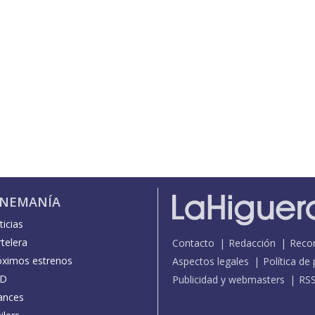
INEMANÍA
icias
telera
Contacto
Redacción
Reco
óximos estrenos
Aspectos legales
Política de
D
Publicidad y webmasters
RS
ances