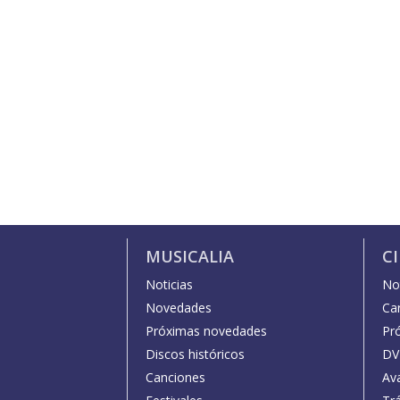
MUSICALIA
C
Noticias
Not
Novedades
Car
Próximas novedades
Pr
Discos históricos
DV
Canciones
Av