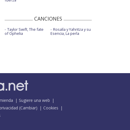
fuerza
CANCIONES
Taylor Swift, The fate
Rosalía y Yahritza y su
of Ophelia
Esencia, La perla
mienda
Sugiere una web
 privacidad
(
Cambiar
)
Cookies
S