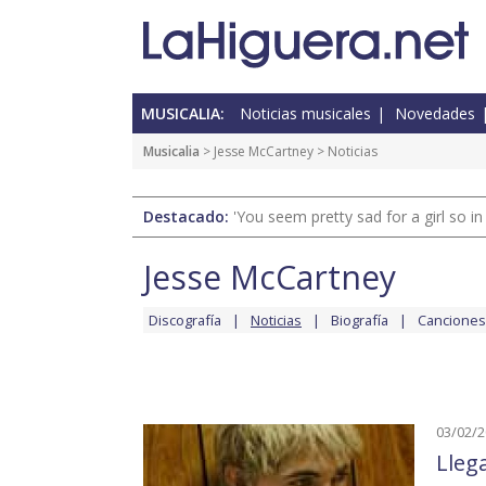
MUSICALIA:
Noticias musicales
Novedades
Musicalia
>
Jesse McCartney
> Noticias
Destacado:
'You seem pretty sad for a girl so in
Jesse McCartney
Discografía
Noticias
Biografía
Canciones
03/02/
Lleg