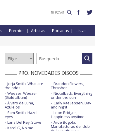
es
Premios
Artistas
Portadas
Listas
PRO. NOVEDADES DISCOS
Jorja Smith, What are
Brandon Flowers,
the odds
Thrasher
Weezer, Weezer
Nickelback, Everything
(Gold album)
under the sun
Álvaro de Luna,
Carly Rae Jepsen, Day
Azulejos
and night
Sam Smith, Hazel
Leon Bridges,
eyes
Happiness anytime
Lana Del Rey, Stove
Arde Bogotá,
Manufacturas del club
Karol G, No me
de la gente sola