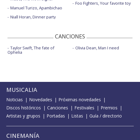
Foo Fighters, Your favorite toy
Manuel Turizo, Apambichao
Niall Horan, Dinner party
CANCIONES
Taylor Swift, The fate of
Olivia Dean, Man I need
Ophelia
MUSICALIA
Noticias
Novedades
Próximas novedades
Discos históricos
Canciones
Festivales
Premios
Artistas y grupos
Portadas
Listas
Guía / directorio
CINEMANÍA