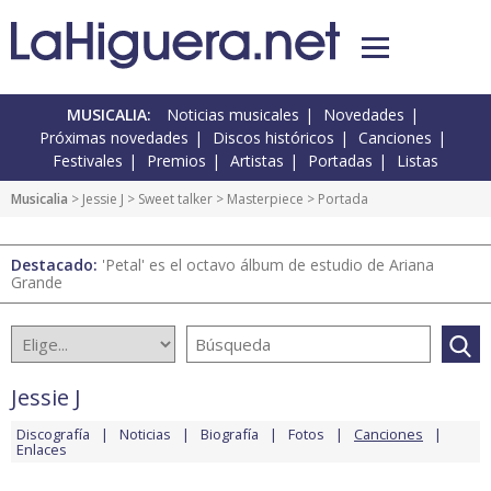
MUSICALIA:
Noticias musicales
Novedades
Próximas novedades
Discos históricos
Canciones
Festivales
Premios
Artistas
Portadas
Listas
Musicalia
>
Jessie J
>
Sweet talker
>
Masterpiece
> Portada
Destacado:
'Petal' es el octavo álbum de estudio de Ariana
Grande
Jessie J
Discografía
Noticias
Biografía
Fotos
Canciones
Enlaces