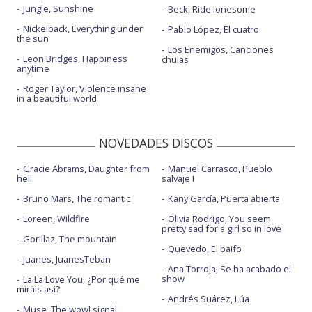
Jungle, Sunshine
Beck, Ride lonesome
Nickelback, Everything under
Pablo López, El cuatro
the sun
Los Enemigos, Canciones
Leon Bridges, Happiness
chulas
anytime
Roger Taylor, Violence insane
in a beautiful world
NOVEDADES DISCOS
Gracie Abrams, Daughter from
Manuel Carrasco, Pueblo
hell
salvaje I
Bruno Mars, The romantic
Kany García, Puerta abierta
Loreen, Wildfire
Olivia Rodrigo, You seem
pretty sad for a girl so in love
Gorillaz, The mountain
Quevedo, El baifo
Juanes, JuanesTeban
Ana Torroja, Se ha acabado el
show
La La Love You, ¿Por qué me
miráis así?
Andrés Suárez, Lúa
Muse, The wow! signal