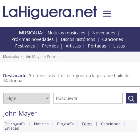
MUSICALIA:
Noticias musicales
Novedades
Próximas novedades
Discos históricos
Canciones
Festivales
Premios
Artistas
Portadas
Listas
Musicalia
>
John Mayer
> Fotos
Destacado:
'Confessions II' es el regreso a la pista de baile de
Madonna
John Mayer
Discografía
Noticias
Biografía
Fotos
Canciones
Enlaces