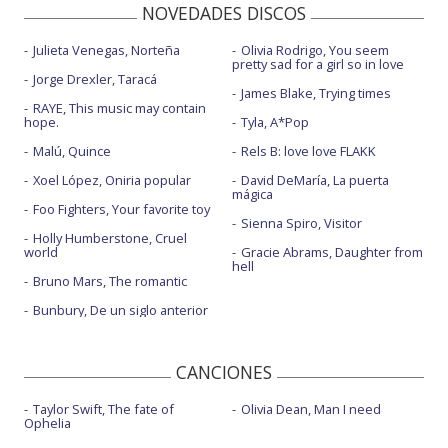
NOVEDADES DISCOS
Julieta Venegas, Norteña
Olivia Rodrigo, You seem
pretty sad for a girl so in love
Jorge Drexler, Taracá
James Blake, Trying times
RAYE, This music may contain
hope.
Tyla, A*Pop
Malú, Quince
Rels B: love love FLAKK
Xoel López, Oniria popular
David DeMaría, La puerta
mágica
Foo Fighters, Your favorite toy
Sienna Spiro, Visitor
Holly Humberstone, Cruel
world
Gracie Abrams, Daughter from
hell
Bruno Mars, The romantic
Bunbury, De un siglo anterior
CANCIONES
Taylor Swift, The fate of
Olivia Dean, Man I need
Ophelia