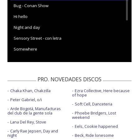
Bug - Conan Show
Hi hello
Night and day
Sensory Street - con letra
Somewhere
Spin
Spirit, power and soul
PRO. NOVEDADES DISCOS
Tenement time
Chaka Khan, Chakzilla
Ezra Collective, Here because
The answer
of hope
Peter Gabriel, o/i
The bright parade
Soft Cell, Danceteria
Arde Bogotá, Manufacturas
del club de la gente sola
Phoebe Bridgers, Lost
The divine chord - con The Avalanches y MGMT
weekend
Lana Del Rey, Stove
The priest - con Maxine Peake
Eels, Cookie happened
Carly Rae Jepsen, Day and
night
Beck, Ride lonesome
Walk into the sea