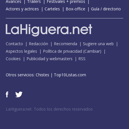
Avances
Tráilers
Festivales + premios
Actores y actrices
Carteles
Box-office
Guía / directorio
Contacto
Redacción
Recomienda
Sugiere una web
Aspectos legales
Política de privacidad
(
Cambiar
)
Cookies
Publicidad y webmasters
RSS
Otros servicios:
Chistes
|
Top10Listas.com
LaHiguera.net. Todos los derechos reservados