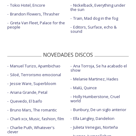
Tokio Hotel, Encore
Nickelback, Everything under
the sun
Brandon Flowers, Thrasher
Train, Mad dog in the fog
Greta Van Fleet, Palace for the
people
Editors, Surface, echo &
sound
NOVEDADES DISCOS
Manuel Turizo, Apambichao
Ana Torroja, Se ha acabado el
show
Siloé, Terrorismo emocional
Melanie Martinez, Hades
Jessie Ware, Superbloom
Malú, Quince
Ariana Grande, Petal
Holly Humberstone, Cruel
world
Quevedo, El baifo
Bunbury, De un siglo anterior
Bruno Mars, The romantic
Ella Langley, Dandelion
Charli xcx, Music, fashion, film
Julieta Venegas, Norteña
Charlie Puth, Whatever's
clever