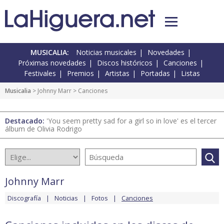
MUSICALIA:
Noticias musicales
Novedades
Próximas novedades
Discos históricos
Canciones
Festivales
Premios
Artistas
Portadas
Listas
Musicalia
>
Johnny Marr
> Canciones
Destacado:
'You seem pretty sad for a girl so in love' es el tercer
álbum de Olivia Rodrigo
Johnny Marr
Discografía
Noticias
Fotos
Canciones