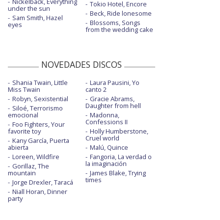
Nickelback, Everything
Tokio Hotel, Encore
under the sun
Beck, Ride lonesome
Sam Smith, Hazel
Blossoms, Songs
eyes
from the wedding cake
NOVEDADES DISCOS
Shania Twain, Little
Laura Pausini, Yo
Miss Twain
canto 2
Robyn, Sexistential
Gracie Abrams,
Daughter from hell
Siloé, Terrorismo
emocional
Madonna,
Confessions II
Foo Fighters, Your
favorite toy
Holly Humberstone,
Cruel world
Kany García, Puerta
abierta
Malú, Quince
Loreen, Wildfire
Fangoria, La verdad o
la imaginación
Gorillaz, The
mountain
James Blake, Trying
times
Jorge Drexler, Taracá
Niall Horan, Dinner
party