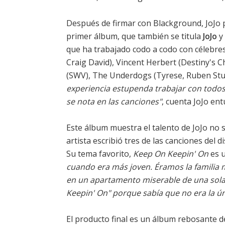
Después de firmar con Blackground, JoJo 
primer álbum, que también se titula
JoJo
y 
que ha trabajado codo a codo con célebre
Craig David), Vincent Herbert (Destiny's C
(SWV), The Underdogs (Tyrese, Ruben Studd
experiencia estupenda trabajar con todos e
se nota en las canciones"
, cuenta JoJo en
Este álbum muestra el talento de JoJo no
artista escribió tres de las canciones del d
Su tema favorito,
Keep On Keepin' On
es u
cuando era más joven. Éramos la familia 
en un apartamento miserable de una sola
Keepin' On" porque sabía que no era la 
El producto final es un álbum rebosante d