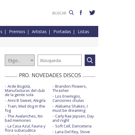
es
Premios
Artistas
Portadas
Listas
PRO. NOVEDADES DISCOS
Arde Bogotá,
Brandon Flowers,
Manufacturas del club
Thrasher
de la gente sola
Los Enemigos,
Anni B Sweet, Alegría
Canciones chulas
Train, Mad dog in the
Alabama Shakes, I
fog
must be dreaming
The Avalanches, No
Carly Rae Jepsen, Day
bad memories
and night
La Casa Azul, Fauna y
Soft Cell, Danceteria
flora subacuática
Lana Del Rey, Stove