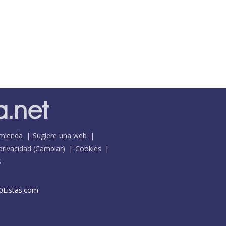
mienda
Sugiere una web
 privacidad
(
Cambiar
)
Cookies
S
0Listas.com