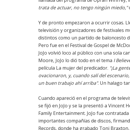
llamada del programa de Oprah Winfrey, in
trata de actuar, no tengo ningún miedo,"
d
Y de pronto empezaron a ocurrir cosas. 
televisión y organizadores de festivales m
distintos como un partido de baloncesto d
Pero fue en el Festival de Gospel de McD
JoJo volvió loco al público con una sola ca
Moore, JoJo lo dió todo en el tema
I Belie
película La mujer del predicador.
"¡La gent
ovacionaron, y, cuando salí del escenario
un buen trabajo ahí arriba"
. Un halago tan
Cuando apareció en el programa de televi
se fijó en JoJo y se la presentó a Vincent
Family Entertainment. JoJo fue contratada
importantes compañías de discos, firmand
Records, donde ha grabado Toni Braxton,