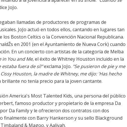
vitándo a la jovencita a aparecer en su show.
"Cuando se
ice JoJo.
Llegaban llamadas de productores de programas de
usicales. JoJo actuó en todos ellos, cantando en lugares tan
e los Boston Celtics o la Convención Nacional Republicana.
onaldŽs en 2001 (en el Ayuntamiento de Nueva Cork) cuando
nción. En un concierto con artistas de la categoría de Melba
ve in You and Me
, el éxito de Whitney Houston incluido en la
e estaba fuera de sí!"
exclama JoJo.
"Se pusieron de pie y me
, Cissy Houston, la madre de Whitney, me dijo: 'Has hecho
 brillante no tenía precio para la joven cantante.
sión America's Most Talented Kids, una persona del público
 Herbert, famoso productor y propietario de la empresa Da
 por Da Family y le ofrecieron dos contratos con dos
o finalmente con Barry Hankerson y su sello Blackground
 Timbaland & Magoo, y Aaliyah.