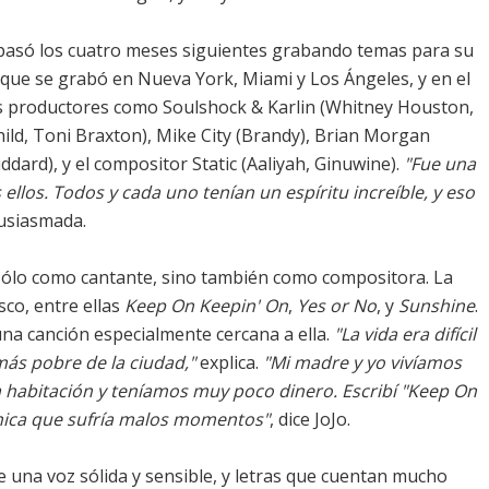
pasó los cuatro meses siguientes grabando temas para su
que se grabó en Nueva York, Miami y Los Ángeles, y en el
s productores como Soulshock & Karlin (Whitney Houston,
hild, Toni Braxton), Mike City (Brandy), Brian Morgan
ard), y el compositor Static (Aaliyah, Ginuwine).
"Fue una
llos. Todos y cada uno tenían un espíritu increíble, y eso
tusiasmada.
 sólo como cantante, sino también como compositora. La
isco, entre ellas
Keep On Keepin' On
,
Yes or No
, y
Sunshine
.
na canción especialmente cercana a ella.
"La vida era difícil
más pobre de la ciudad,"
explica.
"Mi madre y yo vivíamos
 habitación y teníamos muy poco dinero. Escribí "Keep On
única que sufría malos momentos"
, dice JoJo.
e una voz sólida y sensible, y letras que cuentan mucho