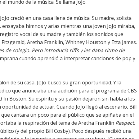
o el mundo de la música. Se llama JoJo.
oJo creció en una casa llena de música. Su madre, solista
al, ensayaba himnos y arias mientras una joven JoJo miraba,
 registro vocal de su madre y también los sonidos que
a Fitzgerald, Aretha Franklin, Whitney Houston y Etta James.
 de colegio. Pero introducía riffs y les daba ritmo de
temprana cuando aprendió a interpretar canciones de pop y
alón de su casa, JoJo buscó su gran oportunidad. Y la
ódico que anunciaba una audición para el programa de CBS
In Boston. Su espíritu y su pasión dejaron sin habla a los
oportunidad de actuar. Cuando JoJo llegó al escenario, Bill
 que cantara un poco para el público que se apiñaba en el
 cortaba la respiración del tema de Aretha Franklin
Respect
,
blico (y del propio Bill Cosby). Poco después recibió una