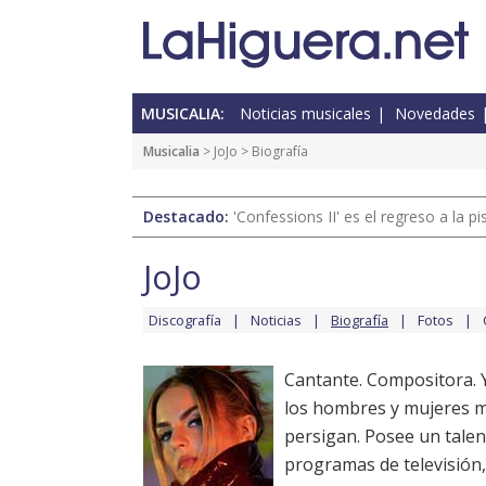
MUSICALIA:
Noticias musicales
Novedades
Musicalia
>
JoJo
> Biografía
Destacado:
'Confessions II' es el regreso a la 
JoJo
Discografía
Noticias
Biografía
Fotos
Cantante. Compositora. 
los hombres y mujeres m
persigan. Posee un tale
programas de televisión