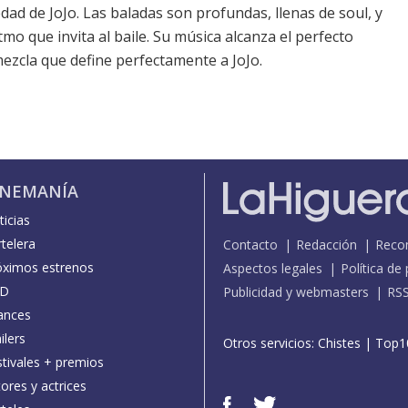
edad de JoJo. Las baladas son profundas, llenas de soul, y
mo que invita al baile. Su música alcanza el perfecto
mezcla que define perfectamente a JoJo.
INEMANÍA
icias
telera
Contacto
Redacción
Reco
óximos estrenos
Aspectos legales
Política de
D
Publicidad y webmasters
RS
ances
ilers
Otros servicios:
Chistes
|
Top1
stivales + premios
ores y actrices