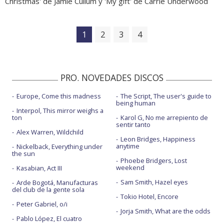
Christmas' de Jamie Cullum y 'My gift' de Carrie Underwood
1
2
3
4
PRO. NOVEDADES DISCOS
Europe, Come this madness
The Script, The user's guide to
being human
Interpol, This mirror weighs a
ton
Karol G, No me arrepiento de
sentir tanto
Alex Warren, Wildchild
Leon Bridges, Happiness
anytime
Nickelback, Everything under
the sun
Phoebe Bridgers, Lost
weekend
Kasabian, Act III
Sam Smith, Hazel eyes
Arde Bogotá, Manufacturas
del club de la gente sola
Tokio Hotel, Encore
Peter Gabriel, o/i
Jorja Smith, What are the odds
Pablo López, El cuatro