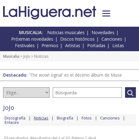
MUSICALIA:
Noticias musicales
Novedades
Próximas novedades
Discos históricos
Canciones
Festivales
Premios
Artistas
Portadas
Listas
Musicalia
>
JoJo
> Noticias
Destacado:
'The wow! signal' es el décimo álbum de Muse
JoJo
Discografía
Noticias
Biografía
Fotos
Canciones
Enlaces
33 resultados. Resultados del 1 al 10. Página 1 de 4