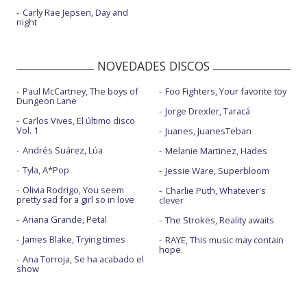
Carly Rae Jepsen, Day and
night
NOVEDADES DISCOS
Paul McCartney, The boys of
Foo Fighters, Your favorite toy
Dungeon Lane
Jorge Drexler, Taracá
Carlos Vives, El último disco
Vol. 1
Juanes, JuanesTeban
Andrés Suárez, Lúa
Melanie Martinez, Hades
Tyla, A*Pop
Jessie Ware, Superbloom
Olivia Rodrigo, You seem
Charlie Puth, Whatever's
pretty sad for a girl so in love
clever
Ariana Grande, Petal
The Strokes, Reality awaits
James Blake, Trying times
RAYE, This music may contain
hope.
Ana Torroja, Se ha acabado el
show