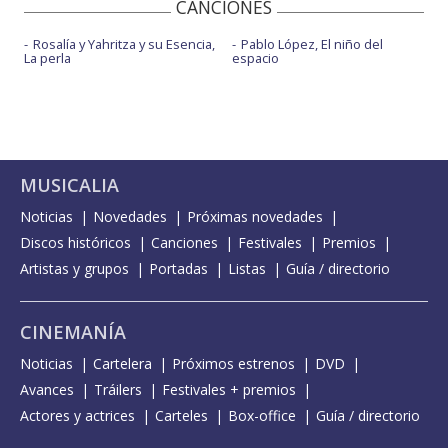
CANCIONES
Rosalía y Yahritza y su Esencia,
Pablo López, El niño del
La perla
espacio
MUSICALIA
Noticias
Novedades
Próximas novedades
Discos históricos
Canciones
Festivales
Premios
Artistas y grupos
Portadas
Listas
Guía / directorio
CINEMANÍA
Noticias
Cartelera
Próximos estrenos
DVD
Avances
Tráilers
Festivales + premios
Actores y actrices
Carteles
Box-office
Guía / directorio