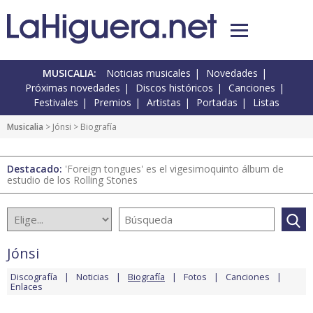
MUSICALIA:
Noticias musicales
Novedades
Próximas novedades
Discos históricos
Canciones
Festivales
Premios
Artistas
Portadas
Listas
Musicalia
>
Jónsi
> Biografía
Destacado:
'Foreign tongues' es el vigesimoquinto álbum de
estudio de los Rolling Stones
Jónsi
Discografía
Noticias
Biografía
Fotos
Canciones
Enlaces