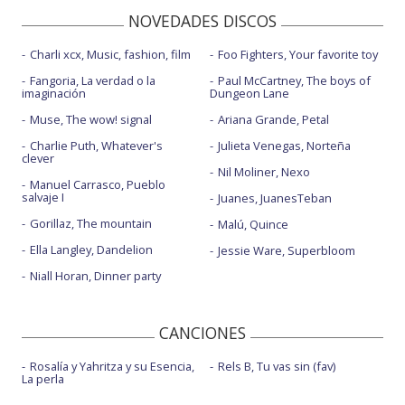
NOVEDADES DISCOS
Charli xcx, Music, fashion, film
Foo Fighters, Your favorite toy
Fangoria, La verdad o la
Paul McCartney, The boys of
imaginación
Dungeon Lane
Muse, The wow! signal
Ariana Grande, Petal
Charlie Puth, Whatever's
Julieta Venegas, Norteña
clever
Nil Moliner, Nexo
Manuel Carrasco, Pueblo
salvaje I
Juanes, JuanesTeban
Gorillaz, The mountain
Malú, Quince
Ella Langley, Dandelion
Jessie Ware, Superbloom
Niall Horan, Dinner party
CANCIONES
Rosalía y Yahritza y su Esencia,
Rels B, Tu vas sin (fav)
La perla