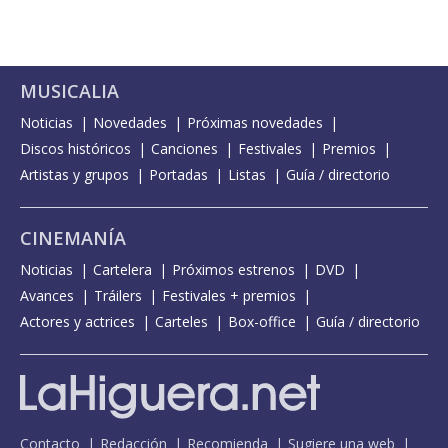
MUSICALIA
Noticias
Novedades
Próximas novedades
Discos históricos
Canciones
Festivales
Premios
Artistas y grupos
Portadas
Listas
Guía / directorio
CINEMANÍA
Noticias
Cartelera
Próximos estrenos
DVD
Avances
Tráilers
Festivales + premios
Actores y actrices
Carteles
Box-office
Guía / directorio
Contacto
Redacción
Recomienda
Sugiere una web