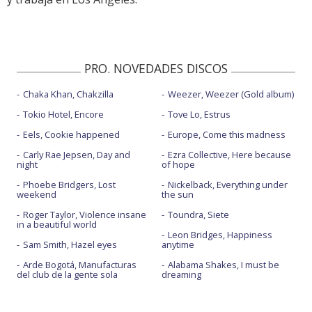
PRO. NOVEDADES DISCOS
Chaka Khan, Chakzilla
Weezer, Weezer (Gold album)
Tokio Hotel, Encore
Tove Lo, Estrus
Eels, Cookie happened
Europe, Come this madness
Carly Rae Jepsen, Day and
Ezra Collective, Here because
night
of hope
Phoebe Bridgers, Lost
Nickelback, Everything under
weekend
the sun
Roger Taylor, Violence insane
Toundra, Siete
in a beautiful world
Leon Bridges, Happiness
Sam Smith, Hazel eyes
anytime
Arde Bogotá, Manufacturas
Alabama Shakes, I must be
del club de la gente sola
dreaming