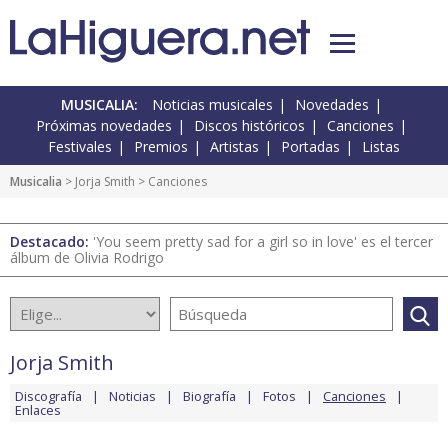
MUSICALIA:
Noticias musicales
Novedades
Próximas novedades
Discos históricos
Canciones
Festivales
Premios
Artistas
Portadas
Listas
Musicalia
>
Jorja Smith
> Canciones
Destacado:
'You seem pretty sad for a girl so in love' es el tercer
álbum de Olivia Rodrigo
Jorja Smith
Discografía
Noticias
Biografía
Fotos
Canciones
Enlaces