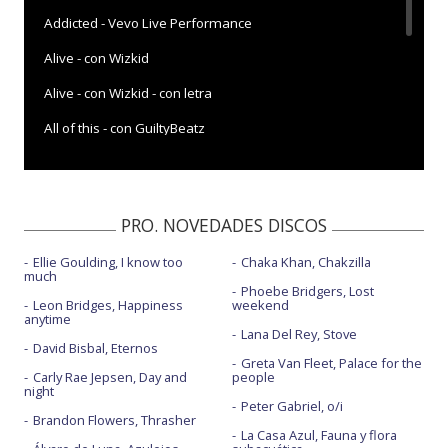
Addicted - Vevo Live Performance
Alive - con Wizkid
Alive - con Wizkid - con letra
All of this - con GuiltyBeatz
Be honest - con Burna Boy
Blue lights
PRO. NOVEDADES DISCOS
Blue lights - BBC Radio 1 Live Lounge
Ellie Goulding, I know too
Chaka Khan, Chakzilla
Blue lights - Mercury Prize 2018
much
Phoebe Bridgers, Lost
Blue lights - Sounds like friday night
Leon Bridges, Happiness
weekend
anytime
Lana Del Rey, Stove
Blue lights - The Biggest Weekend 2018
David Bisbal, Eternos
Greta Van Fleet, Palace for the
Blue lights - versión 1
Carly Rae Jepsen, Day and
people
night
Peter Gabriel, o/i
Bussdown - con Shaybo
Brandon Flowers, Thrasher
La Casa Azul, Fauna y flora
Bussdown - con Shaybo - Radio 1's Big Weekend 2021