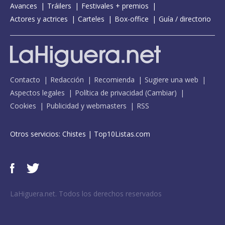
Rose rouge
Avances
Tráilers
Festivales + premios
Actores y actrices
Carteles
Box-office
Guía / directorio
Slow down - con Maverick Sabre
Teenage fantasy
The one
The one - BBC Radio 1 Live Lounge
Contacto
Redacción
Recomienda
Sugiere una web
The one - Like a version
Aspectos legales
Política de privacidad
(
Cambiar
)
Cookies
Publicidad y webmasters
RSS
The way I love you
Time
Otros servicios:
Chistes
|
Top10Listas.com
Try me
What's done is done
Where did I go?
LaHiguera.net. Todos los derechos reservados
Where did I go? - Vevo UK LIFT
With you