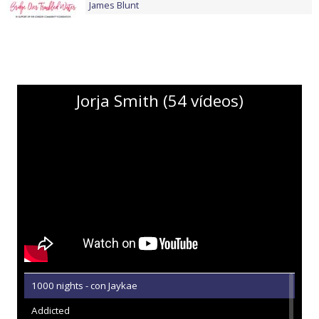
James Blunt
Jorja Smith (54 vídeos)
1000 nights - con Jaykae
Addicted