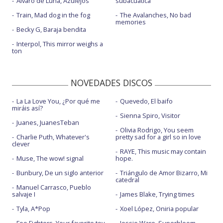
Álvaro de Luna, Azulejos
subacuática
Train, Mad dog in the fog
Bussdown - con Shaybo - Vevo Live Performance
The Avalanches, No bad
memories
Becky G, Baraja bendita
By any means
Interpol, This mirror weighs a
Come over - con Popcaan
ton
Come over - con Popcaan - con la letra
NOVEDADES DISCOS
Darjeeling - con FKA twigs y Unknown T
La La Love You, ¿Por qué me
Quevedo, El baifo
Don't watch me cry - BBC Radio 1 Live Lounge
miráis así?
Sienna Spiro, Visitor
Don't watch me cry - BRIT Awards 2019
Juanes, JuanesTeban
Olivia Rodrigo, You seem
Charlie Puth, Whatever's
Falling or flying
pretty sad for a girl so in love
clever
RAYE, This music may contain
Falling or flying - Later... with Jools Holland
Muse, The wow! signal
hope.
Feelings - con J Hus
Bunbury, De un siglo anterior
Triángulo de Amor Bizarro, Mi
catedral
Manuel Carrasco, Pueblo
Go go go
salvaje I
James Blake, Trying times
Gone
Tyla, A*Pop
Xoel López, Oniria popular