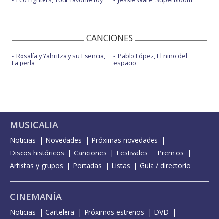
Foo Fighters, Your favorite toy
Jessie Ware, Superbloom
Gone - Vevo Live Performance
Goodbyes
High
CANCIONES
High - visualizer
Rosalía y Yahritza y su Esencia,
Pablo López, El niño del
La perla
espacio
Home
Home - Live on Later
Home - Vevo Live Performance
Killing me - con Sasha Keable
MUSICALIA
Little things
Noticias
Novedades
Próximas novedades
Discos históricos
Canciones
Festivales
Premios
Little things - BBC Radio 1 Live Lounge
Artistas y grupos
Portadas
Listas
Guía / directorio
Loving you - con Maverick Sabre
My sister - con Shaybo
CINEMANÍA
On your own
Noticias
Cartelera
Próximos estrenos
DVD