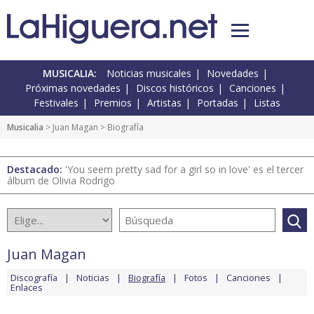
MUSICALIA:
Noticias musicales
Novedades
Próximas novedades
Discos históricos
Canciones
Festivales
Premios
Artistas
Portadas
Listas
Musicalia
>
Juan Magan
> Biografía
Destacado:
'You seem pretty sad for a girl so in love' es el tercer
álbum de Olivia Rodrigo
Juan Magan
Discografía
Noticias
Biografía
Fotos
Canciones
Enlaces