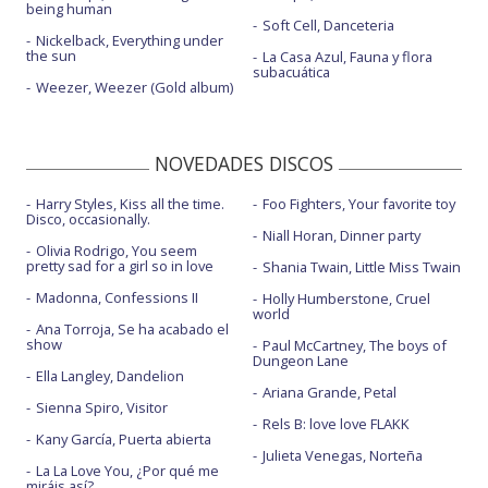
being human
Soft Cell, Danceteria
Nickelback, Everything under
the sun
La Casa Azul, Fauna y flora
subacuática
Weezer, Weezer (Gold album)
NOVEDADES DISCOS
Harry Styles, Kiss all the time.
Foo Fighters, Your favorite toy
Disco, occasionally.
Niall Horan, Dinner party
Olivia Rodrigo, You seem
pretty sad for a girl so in love
Shania Twain, Little Miss Twain
Madonna, Confessions II
Holly Humberstone, Cruel
world
Ana Torroja, Se ha acabado el
show
Paul McCartney, The boys of
Dungeon Lane
Ella Langley, Dandelion
Ariana Grande, Petal
Sienna Spiro, Visitor
Rels B: love love FLAKK
Kany García, Puerta abierta
Julieta Venegas, Norteña
La La Love You, ¿Por qué me
miráis así?