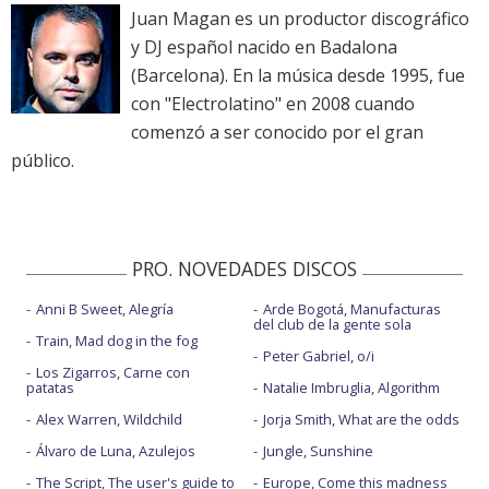
Juan Magan es un productor discográfico
y DJ español nacido en Badalona
(Barcelona). En la música desde 1995, fue
con "Electrolatino" en 2008 cuando
comenzó a ser conocido por el gran
público.
PRO. NOVEDADES DISCOS
Anni B Sweet, Alegría
Arde Bogotá, Manufacturas
del club de la gente sola
Train, Mad dog in the fog
Peter Gabriel, o/i
Los Zigarros, Carne con
patatas
Natalie Imbruglia, Algorithm
Alex Warren, Wildchild
Jorja Smith, What are the odds
Álvaro de Luna, Azulejos
Jungle, Sunshine
The Script, The user's guide to
Europe, Come this madness