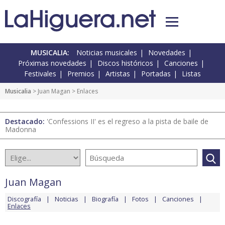
MUSICALIA:
Noticias musicales
Novedades
Próximas novedades
Discos históricos
Canciones
Festivales
Premios
Artistas
Portadas
Listas
Musicalia
>
Juan Magan
> Enlaces
Destacado:
'Confessions II' es el regreso a la pista de baile de
Madonna
Juan Magan
Discografía
Noticias
Biografía
Fotos
Canciones
Enlaces