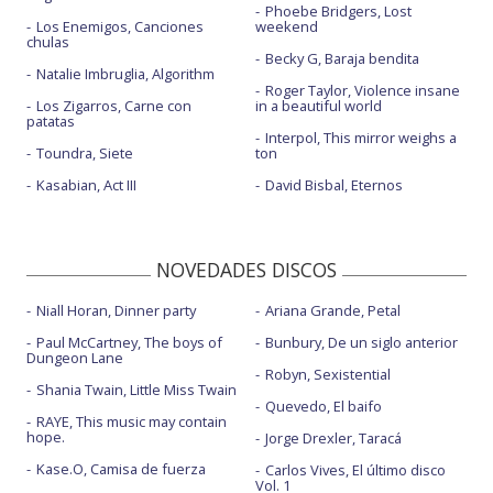
Phoebe Bridgers, Lost
Los Enemigos, Canciones
weekend
chulas
Becky G, Baraja bendita
Natalie Imbruglia, Algorithm
Roger Taylor, Violence insane
Los Zigarros, Carne con
in a beautiful world
patatas
Interpol, This mirror weighs a
Toundra, Siete
ton
Kasabian, Act III
David Bisbal, Eternos
NOVEDADES DISCOS
Niall Horan, Dinner party
Ariana Grande, Petal
Paul McCartney, The boys of
Bunbury, De un siglo anterior
Dungeon Lane
Robyn, Sexistential
Shania Twain, Little Miss Twain
Quevedo, El baifo
RAYE, This music may contain
hope.
Jorge Drexler, Taracá
Kase.O, Camisa de fuerza
Carlos Vives, El último disco
Vol. 1