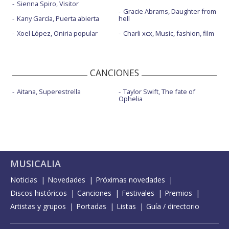
Sienna Spiro, Visitor
Gracie Abrams, Daughter from
Kany García, Puerta abierta
hell
Xoel López, Oniria popular
Charli xcx, Music, fashion, film
CANCIONES
Aitana, Superestrella
Taylor Swift, The fate of
Ophelia
MUSICALIA
Noticias
Novedades
Próximas novedades
Discos históricos
Canciones
Festivales
Premios
Artistas y grupos
Portadas
Listas
Guía / directorio