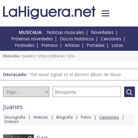
MUSICALIA:
Noticias musicales
Novedades
Próximas novedades
Discos históricos
Canciones
Festivales
Premios
Artistas
Portadas
Listas
Musicalia
>
Juanes
>
Vida cotidiana
> Gris
Destacado:
'The wow! signal' es el décimo álbum de Muse
Juanes
Discografía
Noticias
Biografía
Fotos
Canciones
Enlaces
Gris