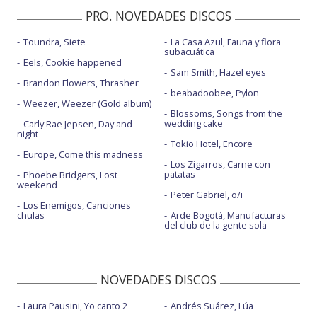
PRO. NOVEDADES DISCOS
Toundra, Siete
La Casa Azul, Fauna y flora
subacuática
Eels, Cookie happened
Sam Smith, Hazel eyes
Brandon Flowers, Thrasher
beabadoobee, Pylon
Weezer, Weezer (Gold album)
Blossoms, Songs from the
wedding cake
Carly Rae Jepsen, Day and
night
Tokio Hotel, Encore
Europe, Come this madness
Los Zigarros, Carne con
patatas
Phoebe Bridgers, Lost
weekend
Peter Gabriel, o/i
Los Enemigos, Canciones
chulas
Arde Bogotá, Manufacturas
del club de la gente sola
NOVEDADES DISCOS
Laura Pausini, Yo canto 2
Andrés Suárez, Lúa