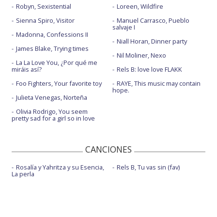
Robyn, Sexistential
Loreen, Wildfire
Sienna Spiro, Visitor
Manuel Carrasco, Pueblo
salvaje I
Madonna, Confessions II
Niall Horan, Dinner party
James Blake, Trying times
Nil Moliner, Nexo
La La Love You, ¿Por qué me
miráis así?
Rels B: love love FLAKK
Foo Fighters, Your favorite toy
RAYE, This music may contain
hope.
Julieta Venegas, Norteña
Olivia Rodrigo, You seem
pretty sad for a girl so in love
CANCIONES
Rosalía y Yahritza y su Esencia,
Rels B, Tu vas sin (fav)
La perla