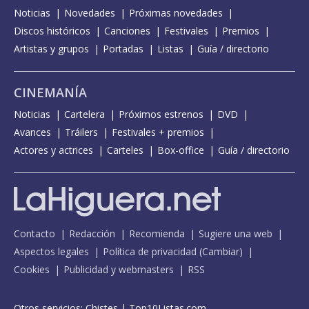
Noticias
Novedades
Próximas novedades
Discos históricos
Canciones
Festivales
Premios
Artistas y grupos
Portadas
Listas
Guía / directorio
CINEMANÍA
Noticias
Cartelera
Próximos estrenos
DVD
Avances
Tráilers
Festivales + premios
Actores y actrices
Carteles
Box-office
Guía / directorio
Contacto
Redacción
Recomienda
Sugiere una web
Aspectos legales
Política de privacidad
(
Cambiar
)
Cookies
Publicidad y webmasters
RSS
Otros servicios:
Chistes
|
Top10Listas.com