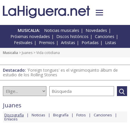
MUSICALIA:
Noticias musicales
Novedades
Próximas novedades
Discos históricos
Canciones
Festivales
Premios
Artistas
Portadas
Listas
Musicalia
>
Juanes
> Vida cotidiana
Destacado:
'Foreign tongues' es el vigesimoquinto álbum de
estudio de los Rolling Stones
Juanes
Discografía
Noticias
Biografía
Fotos
Canciones
Enlaces