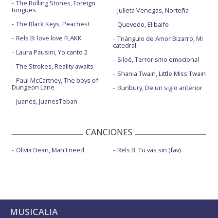
The Rolling Stones, Foreign
tongues
Julieta Venegas, Norteña
The Black Keys, Peaches!
Quevedo, El baifo
Rels B: love love FLAKK
Triángulo de Amor Bizarro, Mi
catedral
Laura Pausini, Yo canto 2
Siloé, Terrorismo emocional
The Strokes, Reality awaits
Shania Twain, Little Miss Twain
Paul McCartney, The boys of
Dungeon Lane
Bunbury, De un siglo anterior
Juanes, JuanesTeban
CANCIONES
Olivia Dean, Man I need
Rels B, Tu vas sin (fav)
MUSICALIA