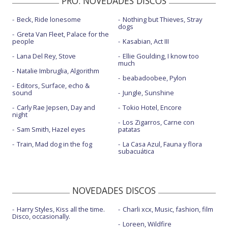
PRO. NOVEDADES DISCOS
Vida cotidiana
Beck, Ride lonesome
Nothing but Thieves, Stray
dogs
Vida cotidiana - Live performance
Greta Van Fleet, Palace for the
people
Kasabian, Act III
Lana Del Rey, Stove
Ellie Goulding, I know too
much
Natalie Imbruglia, Algorithm
beabadoobee, Pylon
Editors, Surface, echo &
sound
Jungle, Sunshine
Carly Rae Jepsen, Day and
Tokio Hotel, Encore
night
Los Zigarros, Carne con
Sam Smith, Hazel eyes
patatas
Train, Mad dog in the fog
La Casa Azul, Fauna y flora
subacuática
NOVEDADES DISCOS
Harry Styles, Kiss all the time.
Charli xcx, Music, fashion, film
Disco, occasionally.
Loreen, Wildfire