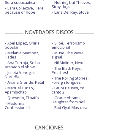
flora subacuática
Nothing but Thieves,
Stray dogs
Ezra Collective, Here
because of hope
Lana Del Rey, Stove
NOVEDADES DISCOS
Xoel López, Oniria
Siloé, Terrorismo
popular
emocional
Melanie Martinez,
Muse, The wow!
Hades
signal
Ana Torroja, Se ha
Nil Moliner, Nexo
acabado el show
The Black Keys,
Julieta Venegas,
Peaches!
Norteña
The Rolling Stones,
Ariana Grande, Petal
Foreign tongues
Manuel Turizo,
Laura Pausini, Yo
Apambichao
canto 2
Quevedo, El baifo
Gracie Abrams,
Daughter from hell
Madonna,
Confessions II
Bad Gyal, Más cara
CANCIONES