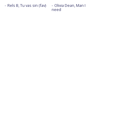
Rels B, Tu vas sin (fav)
Olivia Dean, Man I
need