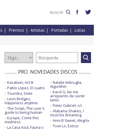
es
Premios
Artistas
Portadas
Listas
PRO. NOVEDADES DISCOS
Kasabian, Act III
Natalie Imbruglia,
Algorithm
Pablo López, El cuatro
Karol G, No me
Toundra, Siete
arrepiento de sentir
Leon Bridges,
tanto
Happiness anytime
Peter Gabriel, o/i
The Script, The user's
Alabama Shakes, I
guide to being human
must be dreaming
Europe, Come this
Anni B Sweet, Alegría
madness
Tove Lo, Estrus
La Casa Azul, Fauna y