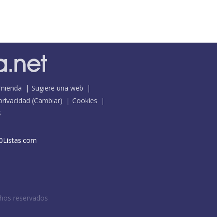
mienda
Sugiere una web
 privacidad
(
Cambiar
)
Cookies
S
0Listas.com
chos reservados