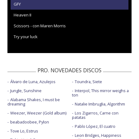
GFY
Heaven II
Scissors - con Maren Morris
Try your luck
PRO. NOVEDADES DISCOS
Álvaro de Luna, Azulejos
Toundra, Siete
Jungle, Sunshine
Interpol, This mirror weighs a
ton
Alabama Shakes, I must be
dreaming
Natalie Imbruglia, Algorithm
Weezer, Weezer (Gold album)
Los Zigarros, Carne con
patatas
beabadoobee, Pylon
Pablo López, El cuatro
Tove Lo, Estrus
Leon Bridges, Happiness