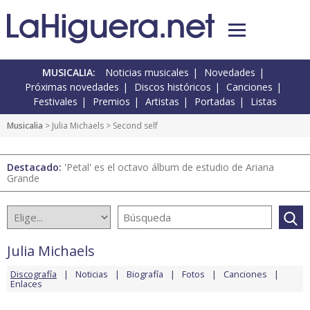
MUSICALIA:
Noticias musicales
Novedades
Próximas novedades
Discos históricos
Canciones
Festivales
Premios
Artistas
Portadas
Listas
Musicalia
>
Julia Michaels
> Second self
Destacado:
'Petal' es el octavo álbum de estudio de Ariana
Grande
Julia Michaels
Discografía
Noticias
Biografía
Fotos
Canciones
Enlaces