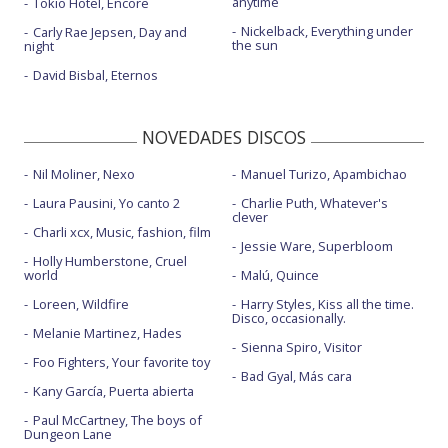
anytime
Tokio Hotel, Encore
Nickelback, Everything under
Carly Rae Jepsen, Day and
the sun
night
David Bisbal, Eternos
NOVEDADES DISCOS
Nil Moliner, Nexo
Manuel Turizo, Apambichao
Laura Pausini, Yo canto 2
Charlie Puth, Whatever's
clever
Charli xcx, Music, fashion, film
Jessie Ware, Superbloom
Holly Humberstone, Cruel
world
Malú, Quince
Loreen, Wildfire
Harry Styles, Kiss all the time.
Disco, occasionally.
Melanie Martinez, Hades
Sienna Spiro, Visitor
Foo Fighters, Your favorite toy
Bad Gyal, Más cara
Kany García, Puerta abierta
Paul McCartney, The boys of
Dungeon Lane