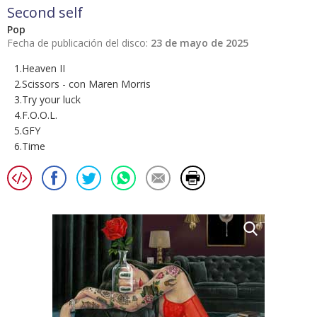
Second self
Pop
Fecha de publicación del disco:
23 de mayo de 2025
1.Heaven II
2.Scissors - con Maren Morris
3.Try your luck
4.F.O.O.L.
5.GFY
6.Time