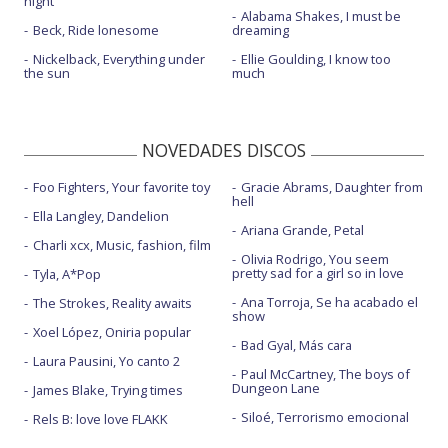
night
Alabama Shakes, I must be
Beck, Ride lonesome
dreaming
Nickelback, Everything under
Ellie Goulding, I know too
the sun
much
NOVEDADES DISCOS
Foo Fighters, Your favorite toy
Gracie Abrams, Daughter from
hell
Ella Langley, Dandelion
Ariana Grande, Petal
Charli xcx, Music, fashion, film
Olivia Rodrigo, You seem
pretty sad for a girl so in love
Tyla, A*Pop
Ana Torroja, Se ha acabado el
The Strokes, Reality awaits
show
Xoel López, Oniria popular
Bad Gyal, Más cara
Laura Pausini, Yo canto 2
Paul McCartney, The boys of
Dungeon Lane
James Blake, Trying times
Siloé, Terrorismo emocional
Rels B: love love FLAKK