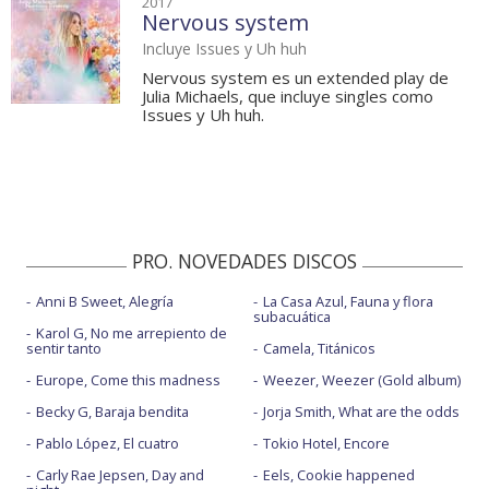
2017
Nervous system
Incluye Issues y Uh huh
Nervous system es un extended play de
Julia Michaels, que incluye singles como
Issues y Uh huh.
PRO. NOVEDADES DISCOS
Anni B Sweet, Alegría
La Casa Azul, Fauna y flora
subacuática
Karol G, No me arrepiento de
sentir tanto
Camela, Titánicos
Europe, Come this madness
Weezer, Weezer (Gold album)
Becky G, Baraja bendita
Jorja Smith, What are the odds
Pablo López, El cuatro
Tokio Hotel, Encore
Carly Rae Jepsen, Day and
Eels, Cookie happened