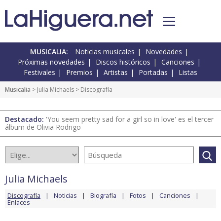
MUSICALIA:
Noticias musicales
Novedades
Próximas novedades
Discos históricos
Canciones
Festivales
Premios
Artistas
Portadas
Listas
Musicalia
>
Julia Michaels
> Discografía
Destacado:
'You seem pretty sad for a girl so in love' es el tercer
álbum de Olivia Rodrigo
Julia Michaels
Discografía
Noticias
Biografía
Fotos
Canciones
Enlaces