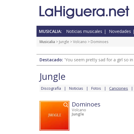
MUSICALIA:
Noticias musicales
Novedades
Musicalia
>
Jungle
>
Volcano
> Dominoes
Destacado:
'You seem pretty sad for a girl so in
Jungle
Discografía
Noticias
Fotos
Canciones
Dominoes
Volcano
Jungle