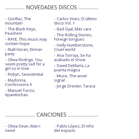
NOVEDADES DISCOS
Gorillaz, The
Carlos Vives, El último
mountain
disco Vol. 1
The Black Keys,
Bad Gyal, Más cara
Peaches!
The Rolling Stones,
RAYE, This music may
Foreign tongues
contain hope.
Holly Humberstone,
Niall Horan, Dinner
Cruel world
party
Ana Torroja, Se ha
Olivia Rodrigo, You
acabado el show
seem pretty sad for a
David DeMaría, La
girl so in love
puerta mágica
Robyn, Sexistential
Muse, The wow!
Madonna,
signal
Confessions II
Jorge Drexler, Taracá
Manuel Turizo,
Apambichao
CANCIONES
Olivia Dean, Man I
Pablo López, El niño
need
del espacio