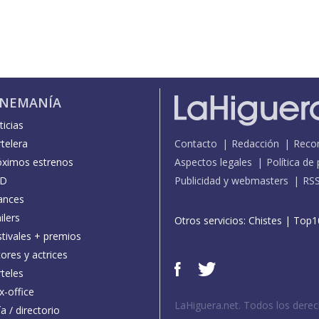
INEMANÍA
icias
telera
Contacto
Redacción
Reco
óximos estrenos
Aspectos legales
Política de
D
Publicidad y webmasters
RS
ances
ilers
Otros servicios:
Chistes
|
Top1
stivales + premios
ores y actrices
teles
x-office
LaHiguera.net. Todos los dere
a / directorio