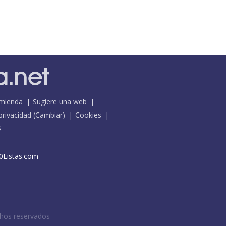
mienda
Sugiere una web
 privacidad
(
Cambiar
)
Cookies
S
0Listas.com
chos reservados