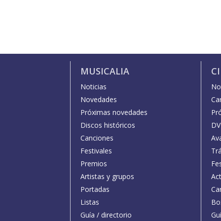
MUSICALIA
C
Noticias
Not
Novedades
Car
Próximas novedades
Pr
Discos históricos
DV
Canciones
Av
Festivales
Trá
Premios
Fe
Artistas y grupos
Act
Portadas
Car
Listas
Bo
Guía / directorio
Guí