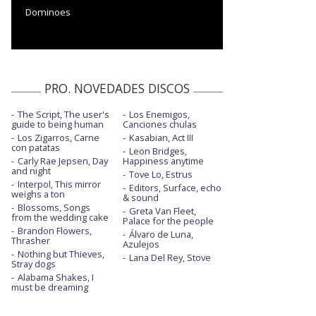
Dominoes
PRO. NOVEDADES DISCOS
The Script, The user's
Los Enemigos,
guide to being human
Canciones chulas
Los Zigarros, Carne
Kasabian, Act III
con patatas
Leon Bridges,
Carly Rae Jepsen, Day
Happiness anytime
and night
Tove Lo, Estrus
Interpol, This mirror
Editors, Surface, echo
weighs a ton
& sound
Blossoms, Songs
Greta Van Fleet,
from the wedding cake
Palace for the people
Brandon Flowers,
Álvaro de Luna,
Thrasher
Azulejos
Nothing but Thieves,
Lana Del Rey, Stove
Stray dogs
Alabama Shakes, I
must be dreaming