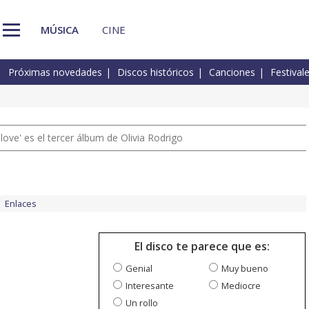
MÚSICA
CINE
Próximas novedades
Discos históricos
Canciones
Festival
 love' es el tercer álbum de Olivia Rodrigo
Enlaces
El disco te parece que es:
Genial
Muy bueno
Interesante
Mediocre
Un rollo