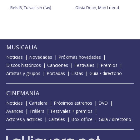
Rels B, Tu vas sin (fav)
Olivia Dean, Man I need
MUSICALIA
Noticias
Novedades
Próximas novedades
Discos históricos
Canciones
Festivales
Premios
Artistas y grupos
Portadas
Listas
Guía / directorio
CINEMANÍA
Noticias
Cartelera
Próximos estrenos
DVD
Avances
Tráilers
Festivales + premios
Actores y actrices
Carteles
Box-office
Guía / directorio