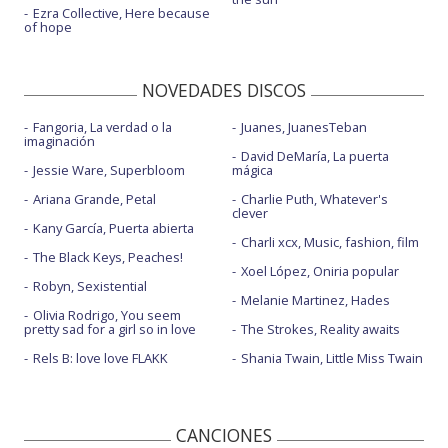
Ezra Collective, Here because
of hope
NOVEDADES DISCOS
Fangoria, La verdad o la
Juanes, JuanesTeban
imaginación
David DeMaría, La puerta
Jessie Ware, Superbloom
mágica
Ariana Grande, Petal
Charlie Puth, Whatever's
clever
Kany García, Puerta abierta
Charli xcx, Music, fashion, film
The Black Keys, Peaches!
Xoel López, Oniria popular
Robyn, Sexistential
Melanie Martinez, Hades
Olivia Rodrigo, You seem
pretty sad for a girl so in love
The Strokes, Reality awaits
Rels B: love love FLAKK
Shania Twain, Little Miss Twain
CANCIONES