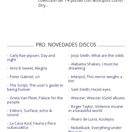
colección de 14 pistas con anticipos como
Dry...
PRO. NOVEDADES DISCOS
Carly Rae Jepsen, Day and
Jorja Smith, What are the odds
night
Alabama Shakes, I must be
Anni B Sweet, Alegría
dreaming
Peter Gabriel, o/i
Interpol, This mirror weighs a
ton
The Script, The user's guide to
being human
Sam Smith, Hazel eyes
Greta Van Fleet, Palace for the
Weezer, Weezer (Gold album)
people
Roger Taylor, Violence insane
Editors, Surface, echo &
in a beautiful world
sound
Álvaro de Luna, Azulejos
La Casa Azul, Fauna y flora
subacuática
Nickelback, Everything under
the sun