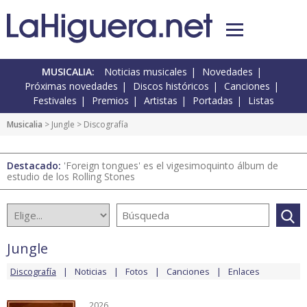
MUSICALIA:
Noticias musicales
Novedades
Próximas novedades
Discos históricos
Canciones
Festivales
Premios
Artistas
Portadas
Listas
Musicalia
>
Jungle
> Discografía
Destacado:
'Foreign tongues' es el vigesimoquinto álbum de
estudio de los Rolling Stones
Jungle
Discografía
Noticias
Fotos
Canciones
Enlaces
2026