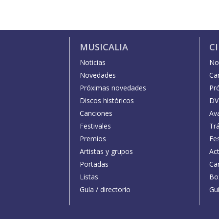
MUSICALIA
C
Noticias
Not
Novedades
Car
Próximas novedades
Pr
Discos históricos
DV
Canciones
Av
Festivales
Trá
Premios
Fe
Artistas y grupos
Act
Portadas
Car
Listas
Bo
Guía / directorio
Guí