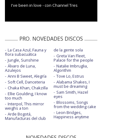
I've been in love - con Channel Tres
PRO. NOVEDADES DISCOS
La Casa Azul, Fauna y
de la gente sola
flora subacuática
Greta Van Fleet,
Jungle, Sunshine
Palace for the people
Álvaro de Luna,
Natalie Imbruglia,
Azulejos
Algorithm
Anni B Sweet, Alegría
Tove Lo, Estrus
Soft Cell, Danceteria
Alabama Shakes, I
must be dreaming
Chaka Khan, Chakzilla
Sam Smith, Hazel
Ellie Goulding, I know
eyes
too much
Blossoms, Songs
Interpol, This mirror
from the wedding cake
weighs a ton
Leon Bridges,
Arde Bogotá,
Happiness anytime
Manufacturas del club
NOVEDADES DISCOS