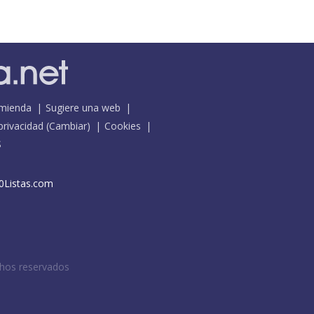
mienda
Sugiere una web
 privacidad
(
Cambiar
)
Cookies
S
0Listas.com
chos reservados