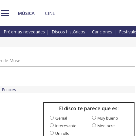
MÚSICA
CINE
Próximas novedades
Discos históricos
Canciones
Festival
um de Muse
Enlaces
El disco te parece que es:
Genial
Muy bueno
Interesante
Mediocre
Un rollo