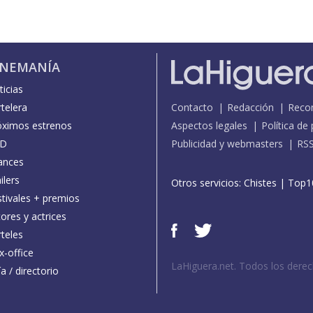
INEMANÍA
icias
telera
Contacto
Redacción
Reco
óximos estrenos
Aspectos legales
Política de
D
Publicidad y webmasters
RS
ances
ilers
Otros servicios:
Chistes
|
Top1
stivales + premios
ores y actrices
teles
x-office
LaHiguera.net. Todos los dere
a / directorio