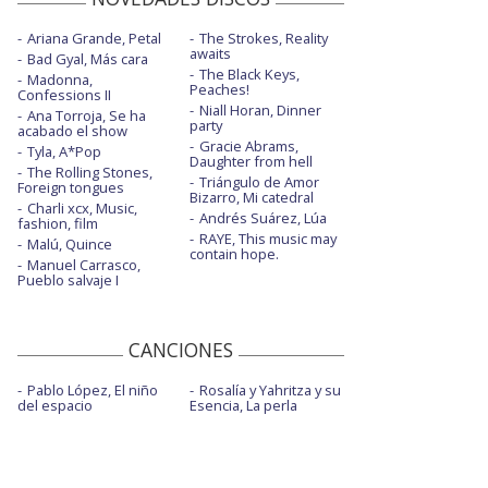
Ariana Grande, Petal
The Strokes, Reality
awaits
Bad Gyal, Más cara
The Black Keys,
Madonna,
Peaches!
Confessions II
Niall Horan, Dinner
Ana Torroja, Se ha
party
acabado el show
Gracie Abrams,
Tyla, A*Pop
Daughter from hell
The Rolling Stones,
Triángulo de Amor
Foreign tongues
Bizarro, Mi catedral
Charli xcx, Music,
Andrés Suárez, Lúa
fashion, film
RAYE, This music may
Malú, Quince
contain hope.
Manuel Carrasco,
Pueblo salvaje I
CANCIONES
Pablo López, El niño
Rosalía y Yahritza y su
del espacio
Esencia, La perla