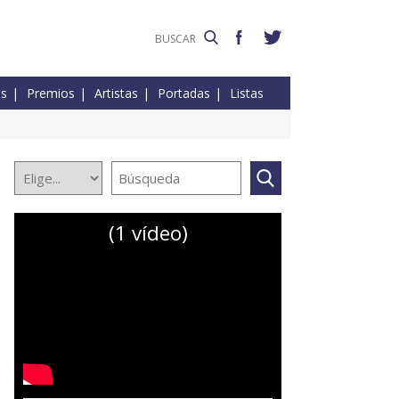
es
Premios
Artistas
Portadas
Listas
(1 vídeo)