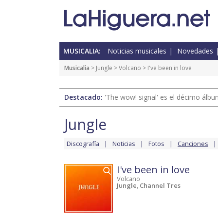
MUSICALIA:
Noticias musicales
Novedades
Musicalia
>
Jungle
>
Volcano
> I've been in love
Destacado:
'The wow! signal' es el décimo álb
Jungle
Discografía
Noticias
Fotos
Canciones
I've been in love
Volcano
Jungle
,
Channel Tres