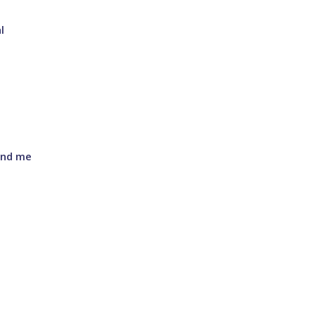
l
ound me