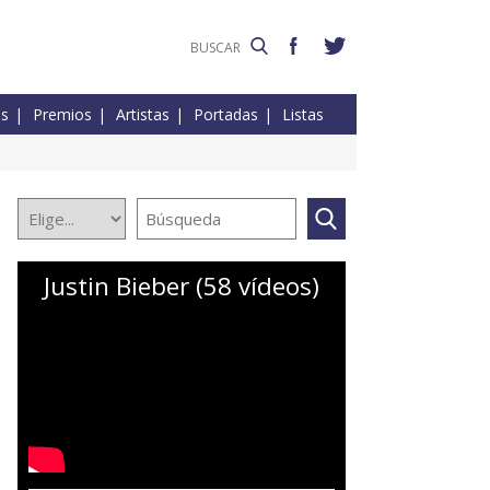
es
Premios
Artistas
Portadas
Listas
Justin Bieber (58 vídeos)