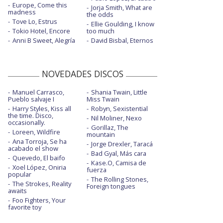
ETA - The movement
Europe, Come this
Jorja Smith, What are
madness
the odds
First place
Tove Lo, Estrus
Ellie Goulding, I know
Tokio Hotel, Encore
too much
Forever - The movement
Anni B Sweet, Alegría
David Bisbal, Eternos
Friends - con BloodPop - con la letra
Ghost
NOVEDADES DISCOS
Ghost - Live from the MTV VMAs | 2021
Manuel Carrasco,
Shania Twain, Little
Pueblo salvaje I
Miss Twain
Habitual - The movement
Harry Styles, Kiss all
Robyn, Sexistential
the time. Disco,
Nil Moliner, Nexo
occasionally.
Hold on
Gorillaz, The
Loreen, Wildfire
mountain
Ana Torroja, Se ha
Hold on - Official Live Performance | Vevo
Jorge Drexler, Taracá
acabado el show
Bad Gyal, Más cara
Quevedo, El baifo
Holy - con Chance The Rapper
Kase.O, Camisa de
Xoel López, Oniria
fuerza
popular
Holy - con Chance The Rapper - acústica
The Rolling Stones,
The Strokes, Reality
Foreign tongues
awaits
Holy - con Chance The Rapper - choir
Foo Fighters, Your
version
favorite toy
Holy - con Chance The Rapper - con la letra