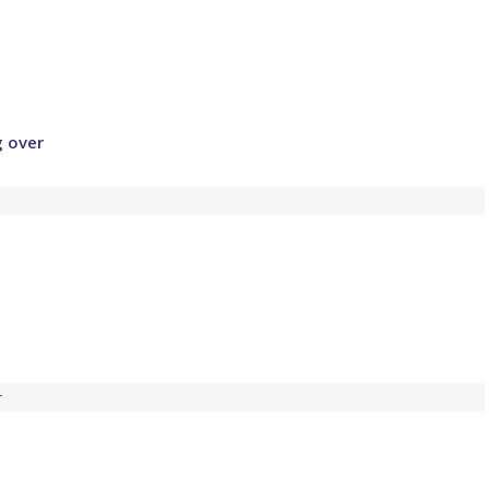
g over
r