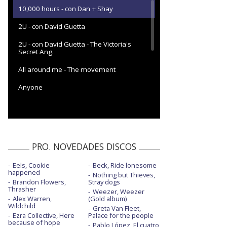
10,000 hours - con Dan + Shay
2U - con David Guetta
2U - con David Guetta - The Victoria's
Secret Ang.
All around me - The movement
Anyone
Anyone - Live from NYE
Anyone - Live Performance | Vevo
Anyone - On the Road
PRO. NOVEDADES DISCOS
Changes - Nature visual
Eels, Cookie
Beck, Ride lonesome
happened
Nothing but Thieves,
Cold water - con Major Lazer y MØ - dance
Brandon Flowers,
Stray dogs
Thrasher
Weezer, Weezer
Company
Alex Warren,
(Gold album)
Wildchild
Greta Van Fleet,
Don't go - con Skrillex y Don Toliver
Ezra Collective, Here
Palace for the people
because of hope
Pablo López, El cuatro