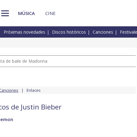
MÚSICA
CINE
Próximas novedades
Discos históricos
Canciones
Festival
pista de baile de Madonna
Canciones
Enlaces
cos de Justin Bieber
 demon