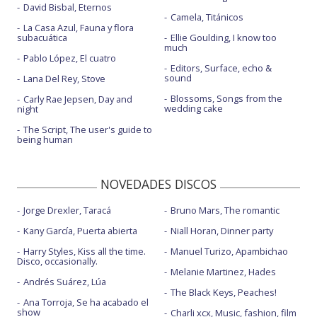
David Bisbal, Eternos
Camela, Titánicos
La Casa Azul, Fauna y flora
subacuática
Ellie Goulding, I know too
much
Pablo López, El cuatro
Editors, Surface, echo &
sound
Lana Del Rey, Stove
Blossoms, Songs from the
Carly Rae Jepsen, Day and
wedding cake
night
The Script, The user's guide to
being human
NOVEDADES DISCOS
Jorge Drexler, Taracá
Bruno Mars, The romantic
Kany García, Puerta abierta
Niall Horan, Dinner party
Harry Styles, Kiss all the time.
Manuel Turizo, Apambichao
Disco, occasionally.
Melanie Martinez, Hades
Andrés Suárez, Lúa
The Black Keys, Peaches!
Ana Torroja, Se ha acabado el
show
Charli xcx, Music, fashion, film