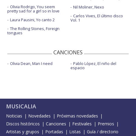
Olivia Rodrigo, You seem
Nil Moliner, Nexo
pretty sad for a girl so in love
Carlos Vives, El último disco
Laura Pausini, Yo canto 2
Vol. 1
The Rolling Stones, Foreign
tongues
CANCIONES
Olivia Dean, Man I need
Pablo López, El niño del
espacio
MUSICALIA
Noticias
Novedades
Próximas novedades
Discos históricos
Canciones
Festivales
Premios
Artistas y grupos
Portadas
Listas
Guía / directorio