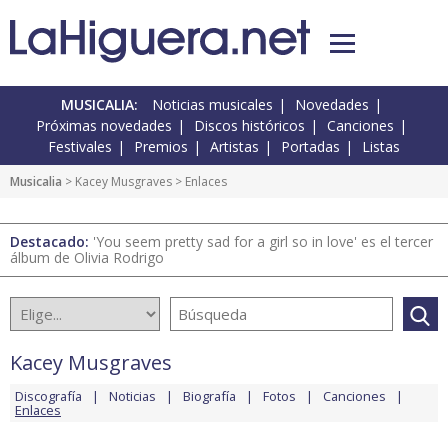
MUSICALIA:
Noticias musicales
Novedades
Próximas novedades
Discos históricos
Canciones
Festivales
Premios
Artistas
Portadas
Listas
Musicalia
>
Kacey Musgraves
> Enlaces
Destacado:
'You seem pretty sad for a girl so in love' es el tercer
álbum de Olivia Rodrigo
Kacey Musgraves
Discografía
Noticias
Biografía
Fotos
Canciones
Enlaces