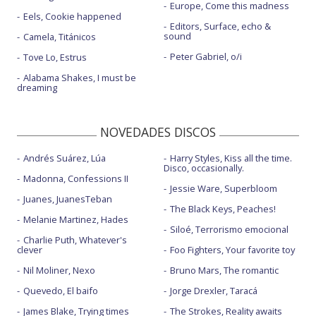
Europe, Come this madness
Eels, Cookie happened
Editors, Surface, echo &
sound
Camela, Titánicos
Peter Gabriel, o/i
Tove Lo, Estrus
Alabama Shakes, I must be
dreaming
NOVEDADES DISCOS
Andrés Suárez, Lúa
Harry Styles, Kiss all the time.
Disco, occasionally.
Madonna, Confessions II
Jessie Ware, Superbloom
Juanes, JuanesTeban
The Black Keys, Peaches!
Melanie Martinez, Hades
Siloé, Terrorismo emocional
Charlie Puth, Whatever's
clever
Foo Fighters, Your favorite toy
Nil Moliner, Nexo
Bruno Mars, The romantic
Quevedo, El baifo
Jorge Drexler, Taracá
James Blake, Trying times
The Strokes, Reality awaits