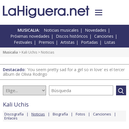
MUSICALIA:
Noticias musicales
Novedades
Próximas novedades
Discos históricos
Canciones
Festivales
Premios
Artistas
Portadas
Listas
Musicalia
>
Kali Uchis
> Noticias
Destacado:
'You seem pretty sad for a girl so in love' es el tercer
álbum de Olivia Rodrigo
Kali Uchis
Discografía
Noticias
Biografía
Fotos
Canciones
Enlaces