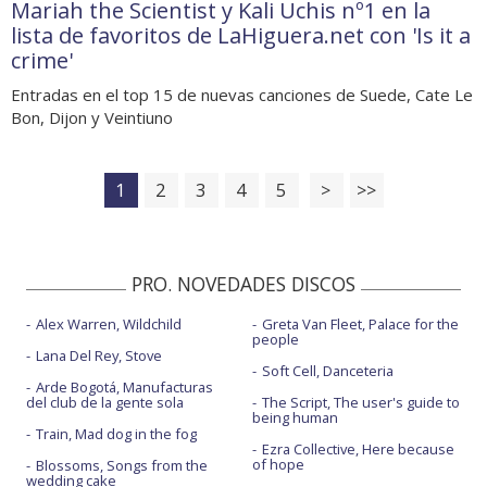
Mariah the Scientist y Kali Uchis nº1 en la
lista de favoritos de LaHiguera.net con 'Is it a
crime'
Entradas en el top 15 de nuevas canciones de Suede, Cate Le
Bon, Dijon y Veintiuno
1
2
3
4
5
>
>>
PRO. NOVEDADES DISCOS
Alex Warren, Wildchild
Greta Van Fleet, Palace for the
people
Lana Del Rey, Stove
Soft Cell, Danceteria
Arde Bogotá, Manufacturas
del club de la gente sola
The Script, The user's guide to
being human
Train, Mad dog in the fog
Ezra Collective, Here because
of hope
Blossoms, Songs from the
wedding cake