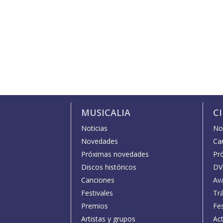
MUSICALIA
C
Noticias
Not
Novedades
Car
Próximas novedades
Pr
Discos históricos
DV
Canciones
Av
Festivales
Trá
Premios
Fe
Artistas y grupos
Act