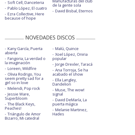
Manufacturas del club
Soft Cell, Danceteria
de la gente sola
Pablo López, El cuatro
David Bisbal, Eternos
Ezra Collective, Here
because of hope
NOVEDADES DISCOS
Kany García, Puerta
Malú, Quince
abierta
Xoel López, Oniria
Fangoria, La verdad o
popular
la imaginación
Jorge Drexler, Taracá
Loreen, Wildfire
Ana Torroja, Se ha
Olivia Rodrigo, You
acabado el show
seem pretty sad for a
Ella Langley,
girl so in love
Dandelion
Melendi, Pop rock
Muse, The wow!
Jessie Ware,
signal
Superbloom
David DeMaría, La
The Black Keys,
puerta mágica
Peaches!
Melanie Martinez,
Triángulo de Amor
Hades
Bizarro, Mi catedral