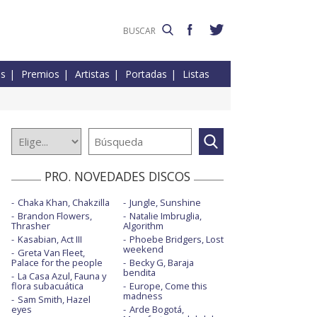
es
Premios
Artistas
Portadas
Listas
PRO. NOVEDADES DISCOS
Chaka Khan, Chakzilla
Jungle, Sunshine
Brandon Flowers,
Natalie Imbruglia,
Thrasher
Algorithm
Kasabian, Act III
Phoebe Bridgers, Lost
weekend
Greta Van Fleet,
Palace for the people
Becky G, Baraja
bendita
La Casa Azul, Fauna y
flora subacuática
Europe, Come this
madness
Sam Smith, Hazel
eyes
Arde Bogotá,