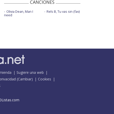
CANCIONES
Olivia Dean, Man I
Rels B, Tu vas sin (fav)
need
mienda
Sugiere una web
 privacidad
(
Cambiar
)
Cookies
S
0Listas.com