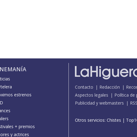
INEMANÍA
icias
telera
Contacto
Redacción
Reco
óximos estrenos
Aspectos legales
Política de
D
Publicidad y webmasters
RS
ances
ilers
Otros servicios:
Chistes
|
Top1
stivales + premios
ores y actrices