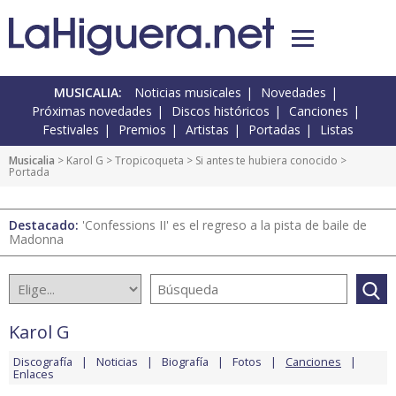
MUSICALIA:
Noticias musicales
Novedades
Próximas novedades
Discos históricos
Canciones
Festivales
Premios
Artistas
Portadas
Listas
Musicalia
>
Karol G
>
Tropicoqueta
>
Si antes te hubiera conocido
>
Portada
Destacado:
'Confessions II' es el regreso a la pista de baile de
Madonna
Karol G
Discografía
Noticias
Biografía
Fotos
Canciones
Enlaces