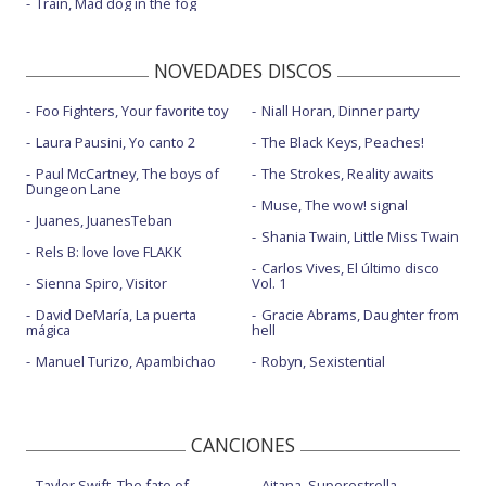
Train, Mad dog in the fog
NOVEDADES DISCOS
Foo Fighters, Your favorite toy
Niall Horan, Dinner party
Laura Pausini, Yo canto 2
The Black Keys, Peaches!
Paul McCartney, The boys of
The Strokes, Reality awaits
Dungeon Lane
Muse, The wow! signal
Juanes, JuanesTeban
Shania Twain, Little Miss Twain
Rels B: love love FLAKK
Carlos Vives, El último disco
Sienna Spiro, Visitor
Vol. 1
David DeMaría, La puerta
Gracie Abrams, Daughter from
mágica
hell
Manuel Turizo, Apambichao
Robyn, Sexistential
CANCIONES
Taylor Swift, The fate of
Aitana, Superestrella