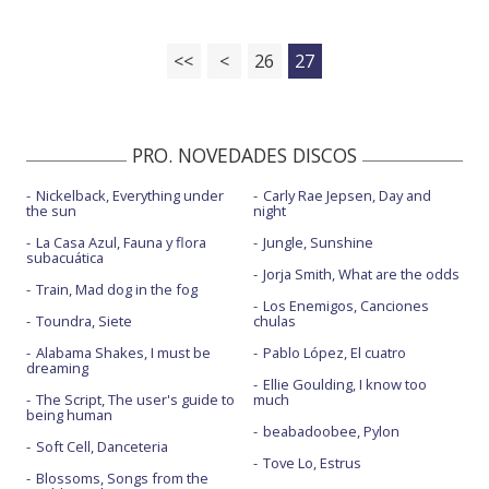
<<
<
26
27
PRO. NOVEDADES DISCOS
Nickelback, Everything under
Carly Rae Jepsen, Day and
the sun
night
La Casa Azul, Fauna y flora
Jungle, Sunshine
subacuática
Jorja Smith, What are the odds
Train, Mad dog in the fog
Los Enemigos, Canciones
Toundra, Siete
chulas
Alabama Shakes, I must be
Pablo López, El cuatro
dreaming
Ellie Goulding, I know too
The Script, The user's guide to
much
being human
beabadoobee, Pylon
Soft Cell, Danceteria
Tove Lo, Estrus
Blossoms, Songs from the