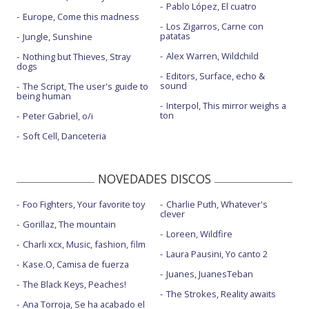
Pablo López, El cuatro
Europe, Come this madness
Los Zigarros, Carne con
patatas
Jungle, Sunshine
Alex Warren, Wildchild
Nothing but Thieves, Stray
dogs
Editors, Surface, echo &
sound
The Script, The user's guide to
being human
Interpol, This mirror weighs a
ton
Peter Gabriel, o/i
Soft Cell, Danceteria
NOVEDADES DISCOS
Foo Fighters, Your favorite toy
Charlie Puth, Whatever's
clever
Gorillaz, The mountain
Loreen, Wildfire
Charli xcx, Music, fashion, film
Laura Pausini, Yo canto 2
Kase.O, Camisa de fuerza
Juanes, JuanesTeban
The Black Keys, Peaches!
The Strokes, Reality awaits
Ana Torroja, Se ha acabado el