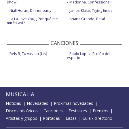
show
Madonna, Confessions II
Niall Horan, Dinner party
James Blake, Trying times
La La Love You, ¿Por qué me
Ariana Grande, Petal
miráis así?
CANCIONES
Rels B, Tu vas sin (fav)
Pablo López, El niño del
espacio
MUSICALIA
Noticias
Novedades
Próximas novedades
Discos históricos
Canciones
Festivales
Premios
Artistas y grupos
Portadas
Listas
Guía / directorio