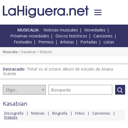
MUSICALIA:
Noticias musicales
Novedades
Próximas novedades
Discos históricos
Canciones
Festivales
Premios
Artistas
Portadas
Listas
Musicalia
>
Kasabian
> Enlaces
Destacado:
'Petal' es el octavo álbum de estudio de Ariana
Grande
Kasabian
Discografía
Noticias
Biografía
Fotos
Canciones
Enlaces