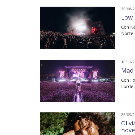
30/06/
Low F
Con Ka
Norte 
10/11/
Mad 
Con Fo
Lorde,
26/09/
Oliv
nove