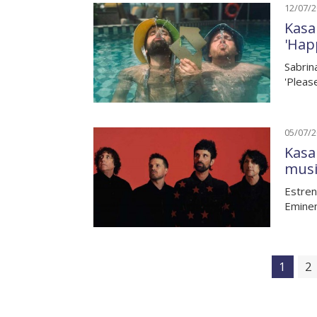
12/07/
Kasa
'Hap
Sabrin
'Pleas
05/07/
Kasa
musi
Estren
Eminem
1
2