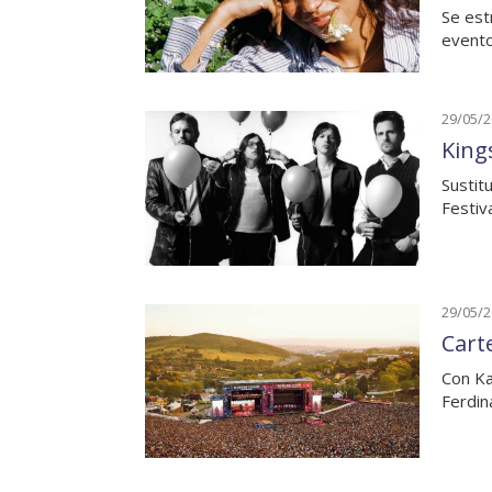
Se est
evento
29/05/
King
Sustit
Festiv
29/05/
Cart
Con Ka
Ferdin