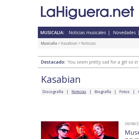
MUSICALIA:
Noticias musicales
Novedades
Musicalia
>
Kasabian
> Noticias
Destacado:
'You seem pretty sad for a girl so in
Kasabian
Discografía
Noticias
Biografía
Fotos
26/06/
Muse