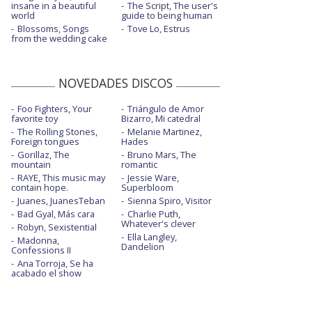
insane in a beautiful
The Script, The user's
world
guide to being human
Blossoms, Songs
Tove Lo, Estrus
from the wedding cake
NOVEDADES DISCOS
Foo Fighters, Your
Triángulo de Amor
favorite toy
Bizarro, Mi catedral
The Rolling Stones,
Melanie Martinez,
Foreign tongues
Hades
Gorillaz, The
Bruno Mars, The
mountain
romantic
RAYE, This music may
Jessie Ware,
contain hope.
Superbloom
Juanes, JuanesTeban
Sienna Spiro, Visitor
Bad Gyal, Más cara
Charlie Puth,
Whatever's clever
Robyn, Sexistential
Ella Langley,
Madonna,
Dandelion
Confessions II
Ana Torroja, Se ha
acabado el show