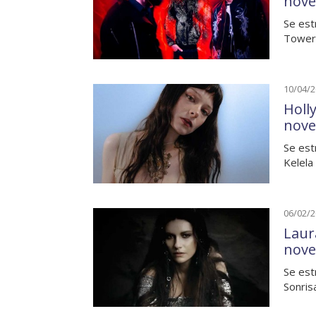
nove
Se est
Towers
10/04/
Holl
nove
Se est
Kelela
06/02/
Laura
nove
Se est
Sonris