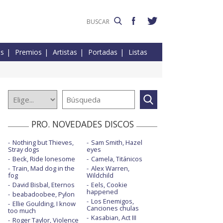
es
Premios
Artistas
Portadas
Listas
PRO. NOVEDADES DISCOS
Nothing but Thieves,
Sam Smith, Hazel
Stray dogs
eyes
Beck, Ride lonesome
Camela, Titánicos
Train, Mad dog in the
Alex Warren,
fog
Wildchild
David Bisbal, Eternos
Eels, Cookie
happened
beabadoobee, Pylon
Los Enemigos,
Ellie Goulding, I know
Canciones chulas
too much
Kasabian, Act III
Roger Taylor, Violence