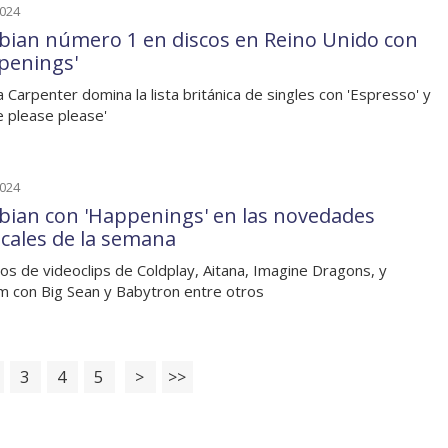
2024
bian número 1 en discos en Reino Unido con
penings'
a Carpenter domina la lista británica de singles con 'Espresso' y
e please please'
2024
bian con 'Happenings' en las novedades
cales de la semana
os de videoclips de Coldplay, Aitana, Imagine Dragons, y
 con Big Sean y Babytron entre otros
3
4
5
>
>>