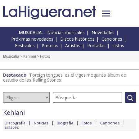
MUSICALIA:
Noticias musicales
Novedades
Próximas novedades
Discos históricos
Canciones
Festivales
Premios
Artistas
Portadas
Listas
Musicalia
>
Kehlani
> Fotos
Destacado:
'Foreign tongues' es el vigesimoquinto álbum de
estudio de los Rolling Stones
Kehlani
Discografía
Noticias
Biografía
Fotos
Canciones
Enlaces