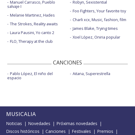
Manuel Carrasco, Pueblo
Robyn, Sexistential
salvaje I
Foo Fighters, Your favorite toy
Melanie Martinez, Hades
Charli xcx, Music, fashion, film
The Strokes, Reality awaits
James Blake, Trying times
Laura Pausini, Yo canto 2
Xoel López, Oniria popular
FLO, Therapy at the club
CANCIONES
Pablo López, El niño del
Aitana, Superestrella
espacio
MUSICALIA
Noticias
Novedades
Próximas novedades
Discos históricos
Canciones
Festivales
Premios