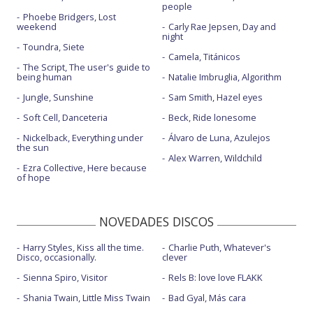
people
Phoebe Bridgers, Lost
weekend
Carly Rae Jepsen, Day and
night
Toundra, Siete
Camela, Titánicos
The Script, The user's guide to
being human
Natalie Imbruglia, Algorithm
Jungle, Sunshine
Sam Smith, Hazel eyes
Soft Cell, Danceteria
Beck, Ride lonesome
Nickelback, Everything under
Álvaro de Luna, Azulejos
the sun
Alex Warren, Wildchild
Ezra Collective, Here because
of hope
NOVEDADES DISCOS
Harry Styles, Kiss all the time.
Charlie Puth, Whatever's
Disco, occasionally.
clever
Sienna Spiro, Visitor
Rels B: love love FLAKK
Shania Twain, Little Miss Twain
Bad Gyal, Más cara