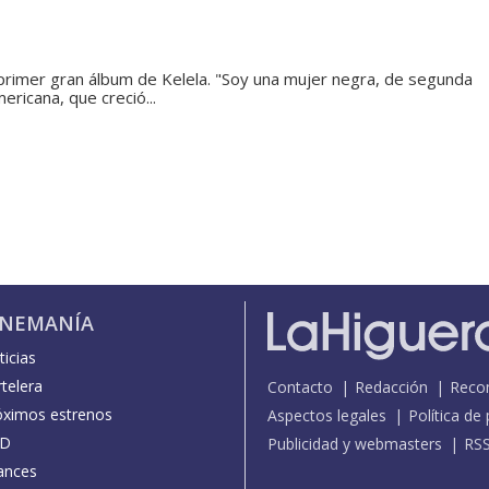
primer gran álbum de Kelela. "Soy una mujer negra, de segunda
ricana, que creció...
INEMANÍA
icias
telera
Contacto
Redacción
Reco
óximos estrenos
Aspectos legales
Política de
D
Publicidad y webmasters
RS
ances