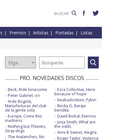
es
Premios
Artistas
Portadas
Listas
PRO. NOVEDADES DISCOS
Beck, Ride lonesome
Ezra Collective, Here
because of hope
Peter Gabriel, o/i
beabadoobee, Pylon
Arde Bogotá,
Manufacturas del club
Becky G, Baraja
de la gente sola
bendita
Europe, Come this
David Bisbal, Eternos
madness
Jorja Smith, What are
Nothing but Thieves,
the odds
Stray dogs
Anni B Sweet, Alegría
The Avalanches, No
Roger Taylor, Violence