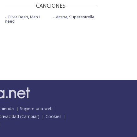
CANCIONES
Olivia Dean, Man I
Aitana, Superestrella
need
mienda
Sugiere una web
 privacidad
(
Cambiar
)
Cookies
S