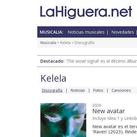
MUSICALIA:
Noticias musicales
Novedades
Musicalia
>
Kelela
> Discografía
Destacado:
'The wow! signal' es el décimo álb
Kelela
Discografía
Noticias
Fotos
Canciones
2026
New avatar
Incluye Idea 1 y Linknb
New avatar es el ter
'Raven' (2023). Rinde