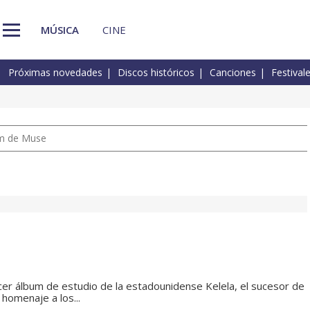
MÚSICA
CINE
Próximas novedades
Discos históricos
Canciones
Festival
um de Muse
cer álbum de estudio de la estadounidense Kelela, el sucesor de
 homenaje a los...