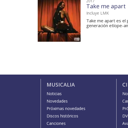
2017
Take me apart
Incluye LMK
Take me apart es el 
generación etíope-ame
MUSICALIA
C
Noticias
Not
Novedades
Car
Próximas novedades
Pr
Discos históricos
DV
Canciones
Av