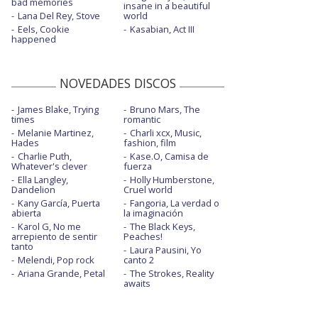
bad memories
insane in a beautiful
Lana Del Rey, Stove
world
Eels, Cookie
Kasabian, Act III
happened
NOVEDADES DISCOS
James Blake, Trying
Bruno Mars, The
times
romantic
Melanie Martinez,
Charli xcx, Music,
Hades
fashion, film
Charlie Puth,
Kase.O, Camisa de
Whatever's clever
fuerza
Ella Langley,
Holly Humberstone,
Dandelion
Cruel world
Kany García, Puerta
Fangoria, La verdad o
abierta
la imaginación
Karol G, No me
The Black Keys,
arrepiento de sentir
Peaches!
tanto
Laura Pausini, Yo
Melendi, Pop rock
canto 2
Ariana Grande, Petal
The Strokes, Reality
awaits