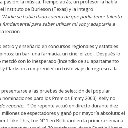
a pasión: la música. Tiempo atrás, un profesor la había
l Instituto de Burleson (Texas) y la integró
.
"Nadie se había dado cuenta de que podía tener talento
e fundamental para saber utilizar mi voz y adaptarla a
a lección.
o estilo y enseñarlo en concursos regionales y estatales
intos: un bar, una farmacia, un cine, el zoo... Después lo
e mezcló con lo inesperado (incendio de su apartamento
lly Clarkson a emprender un triste viaje de regreso a la
 a presentarse a las pruebas de selección del popular
co nominaciones para los Premios Emmy 2003). Kelly no
 de repente..."
. De repente actuó en directo durante diez
 millones de espectadores y ganó por mayoría absoluta: el
ment Like This, fue Nº 1 en Billboard en la primera semana