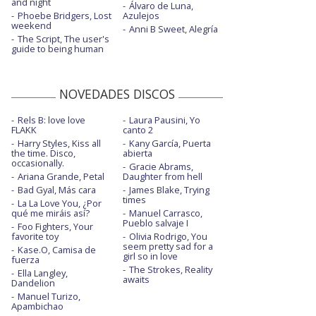
and night
Álvaro de Luna,
Phoebe Bridgers, Lost
Azulejos
weekend
Anni B Sweet, Alegría
The Script, The user's
guide to being human
NOVEDADES DISCOS
Rels B: love love
Laura Pausini, Yo
FLAKK
canto 2
Harry Styles, Kiss all
Kany García, Puerta
the time. Disco,
abierta
occasionally.
Gracie Abrams,
Ariana Grande, Petal
Daughter from hell
Bad Gyal, Más cara
James Blake, Trying
times
La La Love You, ¿Por
qué me miráis así?
Manuel Carrasco,
Pueblo salvaje I
Foo Fighters, Your
favorite toy
Olivia Rodrigo, You
seem pretty sad for a
Kase.O, Camisa de
girl so in love
fuerza
The Strokes, Reality
Ella Langley,
awaits
Dandelion
Manuel Turizo,
Apambichao