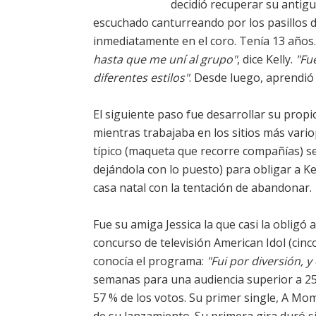
decidió recuperar su antigu
escuchado canturreando por los pasillos de
inmediatamente en el coro. Tenía 13 años
hasta que me uní al grupo"
, dice Kelly.
"Fu
diferentes estilos"
. Desde luego, aprendió l
El siguiente paso fue desarrollar su propi
mientras trabajaba en los sitios más variop
típico (maqueta que recorre compañías) s
dejándola con lo puesto) para obligar a Ke
casa natal con la tentación de abandonar.
Fue su amiga Jessica la que casi la obligó
concurso de televisión American Idol (cin
conocía el programa:
"Fui por diversión, y
semanas para una audiencia superior a 25
57 % de los votos. Su primer single, A Mo