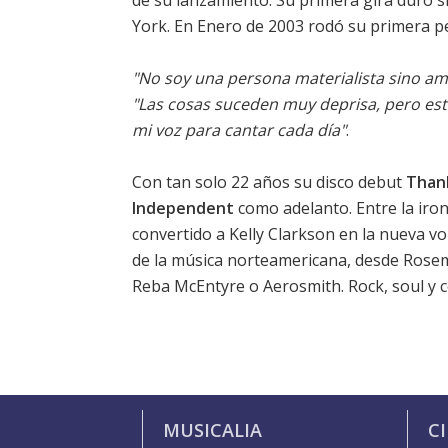
de su lanzamiento. Su primera gira duró s
York. En Enero de 2003 rodó su primera pe
"No soy una persona materialista sino am
"Las cosas suceden muy deprisa, pero est
mi voz para cantar cada día"
.
Con tan solo 22 años su disco debut
Than
Independent
como adelanto. Entre la iro
convertido a Kelly Clarkson en la nueva v
de la música norteamericana, desde Rosem
Reba McEntyre o Aerosmith. Rock, soul y c
MUSICALIA
C