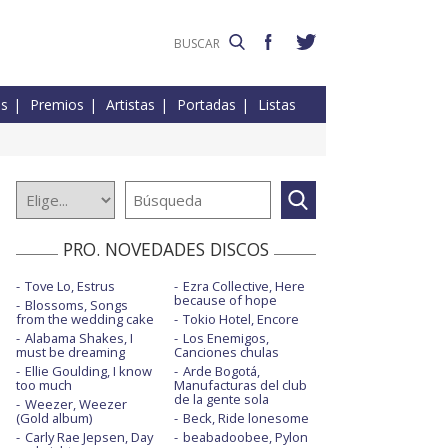
es
Premios
Artistas
Portadas
Listas
PRO. NOVEDADES DISCOS
Tove Lo, Estrus
Ezra Collective, Here
because of hope
Blossoms, Songs
from the wedding cake
Tokio Hotel, Encore
Alabama Shakes, I
Los Enemigos,
must be dreaming
Canciones chulas
Ellie Goulding, I know
Arde Bogotá,
too much
Manufacturas del club
de la gente sola
Weezer, Weezer
(Gold album)
Beck, Ride lonesome
Carly Rae Jepsen, Day
beabadoobee, Pylon