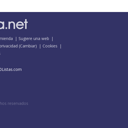
mienda
Sugiere una web
 privacidad
(
Cambiar
)
Cookies
S
0Listas.com
chos reservados