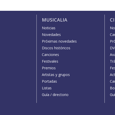
MUSICALIA
C
Noticias
Not
Novedades
Car
Próximas novedades
Pr
Discos históricos
DV
Canciones
Av
Festivales
Trá
Premios
Fe
Artistas y grupos
Act
Portadas
Car
Listas
Bo
Guía / directorio
Guí