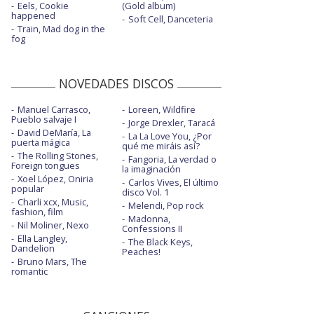
Eels, Cookie
(Gold album)
happened
Soft Cell, Danceteria
Train, Mad dog in the
fog
NOVEDADES DISCOS
Manuel Carrasco,
Loreen, Wildfire
Pueblo salvaje I
Jorge Drexler, Taracá
David DeMaría, La
La La Love You, ¿Por
puerta mágica
qué me miráis así?
The Rolling Stones,
Fangoria, La verdad o
Foreign tongues
la imaginación
Xoel López, Oniria
Carlos Vives, El último
popular
disco Vol. 1
Charli xcx, Music,
Melendi, Pop rock
fashion, film
Madonna,
Nil Moliner, Nexo
Confessions II
Ella Langley,
The Black Keys,
Dandelion
Peaches!
Bruno Mars, The
romantic