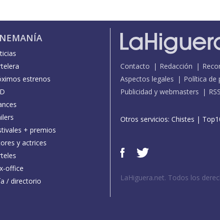
INEMANÍA
icias
telera
Contacto
Redacción
Reco
óximos estrenos
Aspectos legales
Política de
D
Publicidad y webmasters
RS
ances
ilers
Otros servicios:
Chistes
|
Top1
stivales + premios
ores y actrices
teles
x-office
LaHiguera.net. Todos los dere
a / directorio