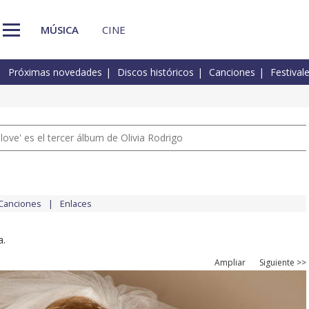
MÚSICA
CINE
Próximas novedades
Discos históricos
Canciones
Festival
 love' es el tercer álbum de Olivia Rodrigo
Canciones
Enlaces
a.
Ampliar
Siguiente >>