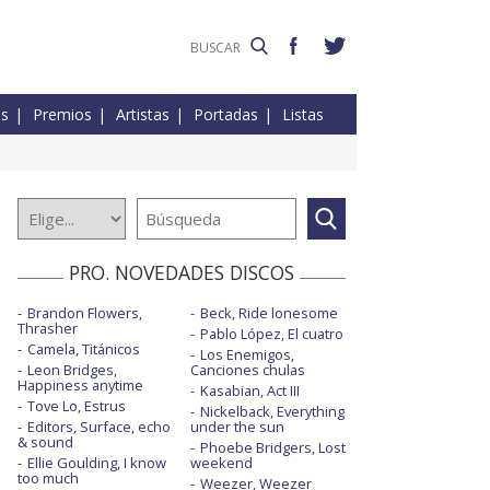
es
Premios
Artistas
Portadas
Listas
PRO. NOVEDADES DISCOS
Brandon Flowers,
Beck, Ride lonesome
Thrasher
Pablo López, El cuatro
Camela, Titánicos
Los Enemigos,
Leon Bridges,
Canciones chulas
Happiness anytime
Kasabian, Act III
Tove Lo, Estrus
Nickelback, Everything
Editors, Surface, echo
under the sun
& sound
Phoebe Bridgers, Lost
Ellie Goulding, I know
weekend
too much
Weezer, Weezer