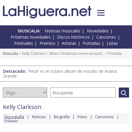
MUSICALIA:
Noticias musicales
Novedades
Próximas novedades
Discos históricos
Canciones
Festivales
Premios
Artistas
Portadas
Listas
Musicalia
>
Kelly Clarkson
>
When Christmas comes around…
> Portada
Destacado:
'Petal' es el octavo álbum de estudio de Ariana
Grande
Kelly Clarkson
Discografía
Noticias
Biografía
Fotos
Canciones
Enlaces