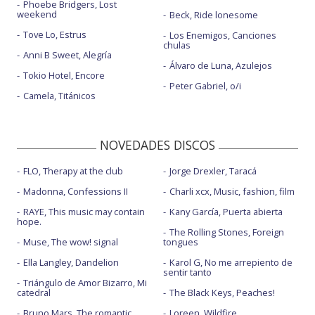
Phoebe Bridgers, Lost
weekend
Beck, Ride lonesome
Tove Lo, Estrus
Los Enemigos, Canciones
chulas
Anni B Sweet, Alegría
Álvaro de Luna, Azulejos
Tokio Hotel, Encore
Peter Gabriel, o/i
Camela, Titánicos
NOVEDADES DISCOS
FLO, Therapy at the club
Jorge Drexler, Taracá
Madonna, Confessions II
Charli xcx, Music, fashion, film
RAYE, This music may contain
Kany García, Puerta abierta
hope.
The Rolling Stones, Foreign
Muse, The wow! signal
tongues
Ella Langley, Dandelion
Karol G, No me arrepiento de
sentir tanto
Triángulo de Amor Bizarro, Mi
catedral
The Black Keys, Peaches!
Bruno Mars, The romantic
Loreen, Wildfire