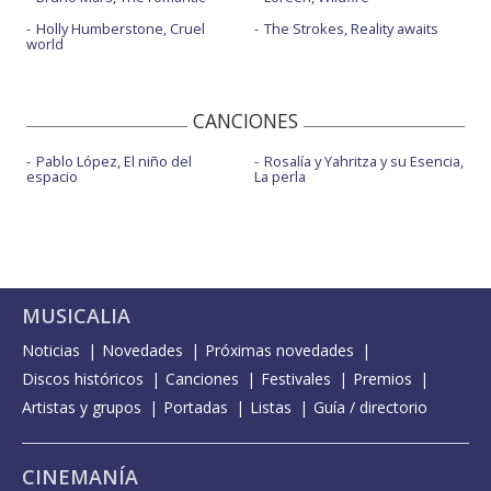
Holly Humberstone, Cruel
The Strokes, Reality awaits
world
CANCIONES
Pablo López, El niño del
Rosalía y Yahritza y su Esencia,
espacio
La perla
MUSICALIA
Noticias
Novedades
Próximas novedades
Discos históricos
Canciones
Festivales
Premios
Artistas y grupos
Portadas
Listas
Guía / directorio
CINEMANÍA