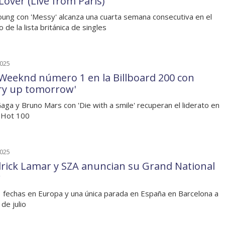
Lover (Live from Paris)'
oung con 'Messy' alcanza una cuarta semana consecutiva en el
o de la lista británica de singles
2025
Weeknd número 1 en la Billboard 200 con
ry up tomorrow'
aga y Bruno Mars con 'Die with a smile' recuperan el liderato en
a Hot 100
2025
rick Lamar y SZA anuncian su Grand National
r
 fechas en Europa y una única parada en España en Barcelona a
 de julio