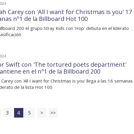
2024
h Carey con 'All I want for Christmas is you' 17
nas nº1 de la Billboard Hot 100
Billboard 200 el grupo Stray Kids con 'Hop' debuta en el liderato
lasificación
2024
or Swift con 'The tortured poets department'
antiene en el nº1 de la Billboard 200
 Carey con 'All I want for Christmas is you' llega a las 16 semanas
iderato de la lista Hot 100
3
4
5
>
>>