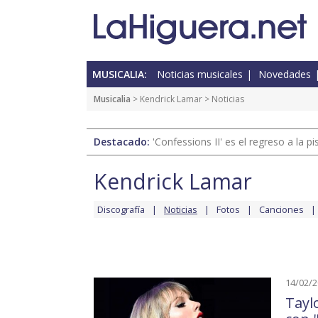
MUSICALIA:
Noticias musicales
Novedades
Musicalia
>
Kendrick Lamar
> Noticias
Destacado:
'Confessions II' es el regreso a la 
Kendrick Lamar
Discografía
Noticias
Fotos
Canciones
14/02/
Tayl