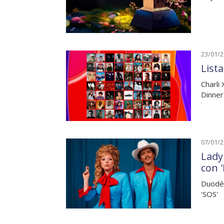
23/01/
List
Charli
Dinner
07/01/
Lady
con '
Duodéc
'SOS'