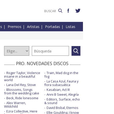
es
Premios
Artistas
Portadas
Listas
PRO. NOVEDADES DISCOS
Roger Taylor, Violence
Train, Mad dog in the
insane in a beautiful
fog
world
La Casa Azul, Fauna y
Lana Del Rey, Stove
flora subacuática
Blossoms, Songs
Kasabian, Act III
from the wedding cake
Anni B Sweet, Alegría
Beck, Ride lonesome
Editors, Surface, echo
Alex Warren,
& sound
Wildchild
David Bisbal, Eternos
Ezra Collective, Here
Ellie Goulding, I know