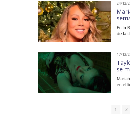
24/12/
Maria
sema
En la 
de la c
17/12/
Tayl
se m
Mariah
en el l
1
2