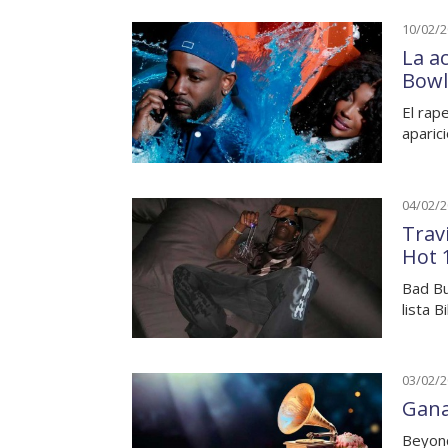
10/02/
La a
Bowl
El rap
aparic
04/02/
Trav
Hot 
Bad Bu
lista B
03/02/
Gana
Beyonc