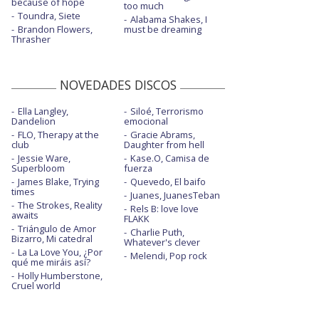
because of hope
too much
Toundra, Siete
Alabama Shakes, I
Brandon Flowers,
must be dreaming
Thrasher
NOVEDADES DISCOS
Ella Langley,
Siloé, Terrorismo
Dandelion
emocional
FLO, Therapy at the
Gracie Abrams,
club
Daughter from hell
Jessie Ware,
Kase.O, Camisa de
Superbloom
fuerza
James Blake, Trying
Quevedo, El baifo
times
Juanes, JuanesTeban
The Strokes, Reality
Rels B: love love
awaits
FLAKK
Triángulo de Amor
Charlie Puth,
Bizarro, Mi catedral
Whatever's clever
La La Love You, ¿Por
Melendi, Pop rock
qué me miráis así?
Holly Humberstone,
Cruel world