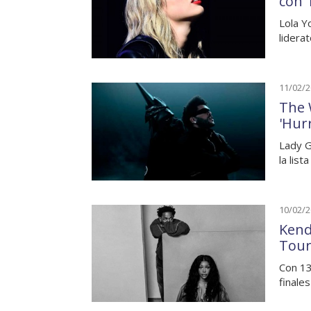
con '
Lola Y
liderat
11/02/
The 
'Hur
Lady G
la list
10/02/
Kend
Tou
Con 13
finales