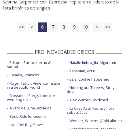
Sabrina Carpenter con 'Espresso' repite en el liderato de la
lista británica de singles
<<
<
6
7
8
9
10
>
>>
PRO. NOVEDADES DISCOS
Editors, Surface, echo &
Natalie Imbruglia, Algorithm
sound
Kasabian, Act III
Camela, Titánicos
Eels, Cookie happened
Roger Taylor, Violence insane
in a beautiful world
Nothing but Thieves, Stray
dogs
Blossoms, Songs from the
wedding cake
Alex Warren, Wildchild
Álvaro de Luna, Azulejos
La Casa Azul, Fauna y flora
subacuática
Beck, Ride lonesome
Weezer, Weezer (Gold album)
Lana Del Rey, Stove
Brandon Flowers, Thrasher