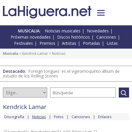
MUSICALIA:
Noticias musicales
Novedades
Próximas novedades
Discos históricos
Canciones
Festivales
Premios
Artistas
Portadas
Listas
Musicalia
>
Kendrick Lamar
> Noticias
Destacado:
'Foreign tongues' es el vigesimoquinto álbum de
estudio de los Rolling Stones
Kendrick Lamar
Discografía
Noticias
Fotos
Canciones
Enlaces
211 resultados. Resultados del 51 al 60. Página 6 de 22