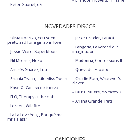
Peter Gabriel, o/i
NOVEDADES DISCOS
Olivia Rodrigo, You seem
Jorge Drexler, Taracá
pretty sad for a girl so in love
Fangoria, La verdad o la
Jessie Ware, Superbloom
imaginación
Nil Moliner, Nexo
Madonna, Confessions II
Andrés Suárez, Lúa
Quevedo, El baifo
Shania Twain, Little Miss Twain
Charlie Puth, Whatever's
clever
Kase.O, Camisa de fuerza
Laura Pausini, Yo canto 2
FLO, Therapy at the club
Ariana Grande, Petal
Loreen, Wildfire
La La Love You, ¿Por qué me
miráis así?
CANCIONES