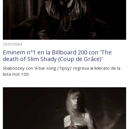
23/07/2024
Eminem nº1 en la Billboard 200 con 'The
death of Slim Shady (Coup de Grâce)'
Shaboozey con 'A bar song (Tipsy)' regresa al liderato de la
lista Hot 100