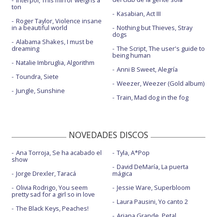
Interpol, This mirror weighs a
ton
Kasabian, Act III
Roger Taylor, Violence insane
in a beautiful world
Nothing but Thieves, Stray
dogs
Alabama Shakes, I must be
dreaming
The Script, The user's guide to
being human
Natalie Imbruglia, Algorithm
Anni B Sweet, Alegría
Toundra, Siete
Weezer, Weezer (Gold album)
Jungle, Sunshine
Train, Mad dog in the fog
NOVEDADES DISCOS
Ana Torroja, Se ha acabado el
Tyla, A*Pop
show
David DeMaría, La puerta
Jorge Drexler, Taracá
mágica
Olivia Rodrigo, You seem
Jessie Ware, Superbloom
pretty sad for a girl so in love
Laura Pausini, Yo canto 2
The Black Keys, Peaches!
Ariana Grande, Petal