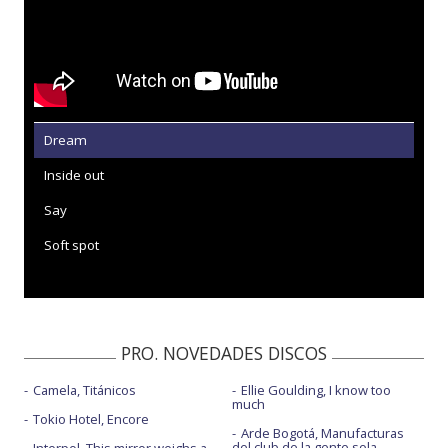
Dream
Inside out
Say
Soft spot
PRO. NOVEDADES DISCOS
Camela, Titánicos
Ellie Goulding, I know too
much
Tokio Hotel, Encore
Arde Bogotá, Manufacturas
del club de la gente sola