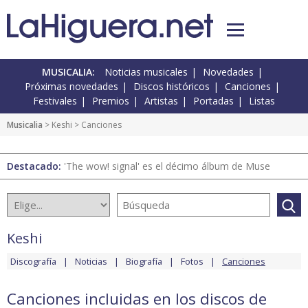
MUSICALIA:
Noticias musicales
Novedades
Próximas novedades
Discos históricos
Canciones
Festivales
Premios
Artistas
Portadas
Listas
Musicalia
>
Keshi
> Canciones
Destacado:
'The wow! signal' es el décimo álbum de Muse
Keshi
Discografía
Noticias
Biografía
Fotos
Canciones
Canciones incluidas en los discos de