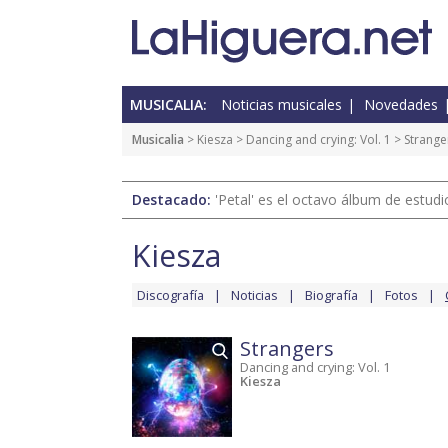
MUSICALIA:
Noticias musicales
Novedades
Musicalia
>
Kiesza
>
Dancing and crying: Vol. 1
> Strange
Destacado:
'Petal' es el octavo álbum de estud
Kiesza
Discografía
Noticias
Biografía
Fotos
Strangers
Dancing and crying: Vol. 1
Kiesza