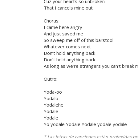
Cuz your hearts so unbroken
That I cancels mine out
Chorus:
I came here angry
And just saved me
So sweep me off of this barstool
Whatever comes next
Don’t hold anything back
Don’t hold anything back
As long as we’re strangers you can’t break 
Outro:
Yoda-oo
Yodalo
Yodalehe
Yodale
Yodale
Yo yodale Yodale Yodale yodale yodale
* Las letras de canciones están protegidas p