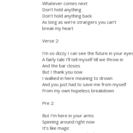
Whatever comes next
Don’t hold anything
Don’t hold anything back
As long as we’re strangers you can’t
break my heart
Verse 2:
I’m so dizzy I can see the future in your eye
A fairly tale I’ll tell myself till we throw in
And the bar closes
But I thank you now
I walked in here meaning to drown
And you just had to save me from myself
From my own hopeless breakdown
Pre 2:
But I’m here in your arms
Spinning around right now
It’s like magic