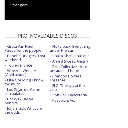
Strangers
PRO. NOVEDADES DISCOS
Greta Van Fleet,
Nickelback, Everything
Palace for the people
under the sun
Phoebe Bridgers, Lost
Chaka Khan, Chakzilla
weekend
Anni B Sweet, Alegría
Toundra, Siete
Ezra Collective, Here
Weezer, Weezer
because of hope
(Gold album)
Brandon Flowers,
Ellie Goulding, I know
Thrasher
too much
FLO, Therapy at the
Los Zigarros, Carne
club
con patatas
Soft Cell, Danceteria
Becky G, Baraja
Kasabian, Act III
bendita
Jorja Smith, What are
the odds