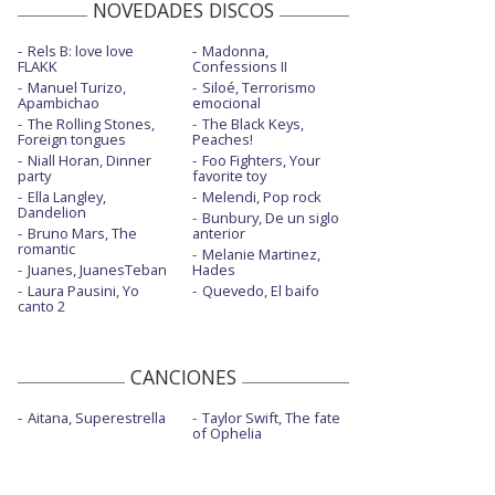
NOVEDADES DISCOS
Rels B: love love
Madonna,
FLAKK
Confessions II
Manuel Turizo,
Siloé, Terrorismo
Apambichao
emocional
The Rolling Stones,
The Black Keys,
Foreign tongues
Peaches!
Niall Horan, Dinner
Foo Fighters, Your
party
favorite toy
Ella Langley,
Melendi, Pop rock
Dandelion
Bunbury, De un siglo
Bruno Mars, The
anterior
romantic
Melanie Martinez,
Juanes, JuanesTeban
Hades
Laura Pausini, Yo
Quevedo, El baifo
canto 2
CANCIONES
Aitana, Superestrella
Taylor Swift, The fate
of Ophelia