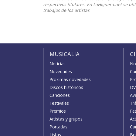
respectivos titulares. En LaHiguera.net se ut
trabajos de los artistas
MUSICALIA
C
Noticias
Not
Novedades
Car
Próximas novedades
Pr
Discos históricos
DV
Canciones
Av
Festivales
Trá
Premios
Fe
Artistas y grupos
Act
Portadas
Car
Listas
Bo