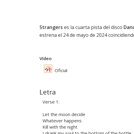
Strangers
es la cuarta pista del disco
Danc
estrena el 24 de mayo de 2024 coincidiendo
Vídeo
Oficial
Letra
Verse 1:
Let the moon decide
Whatever happens
Kill with the night
I drank my soul to the bottom of the bottle