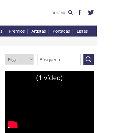
es
Premios
Artistas
Portadas
Listas
(1 vídeo)