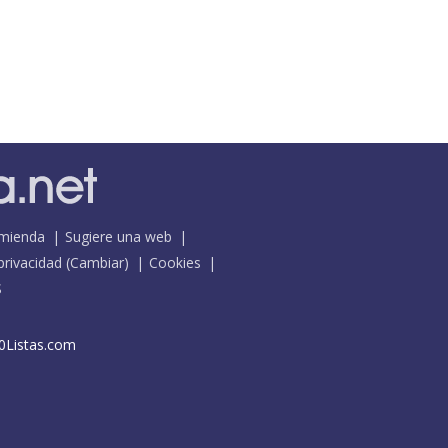
mienda
Sugiere una web
 privacidad
(
Cambiar
)
Cookies
S
0Listas.com