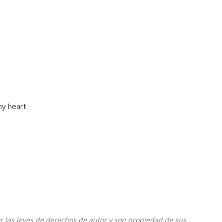
my heart
or las leyes de derechos de autor y son propiedad de sus