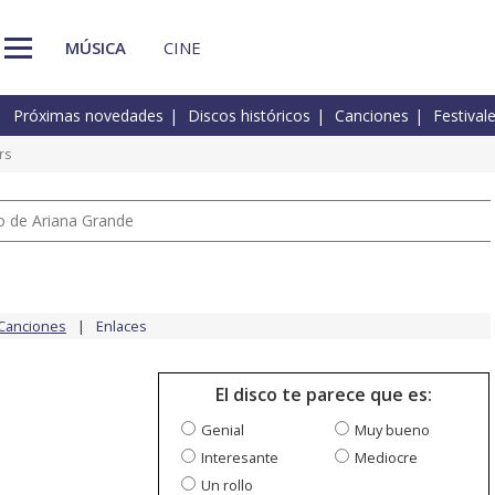
MÚSICA
CINE
Próximas novedades
Discos históricos
Canciones
Festival
rs
io de Ariana Grande
Canciones
Enlaces
El disco te parece que es:
Genial
Muy bueno
Interesante
Mediocre
Un rollo