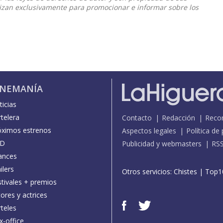
ilizan exclusivamente para promocionar e informar sobre los
INEMANÍA
icias
telera
Contacto
Redacción
Reco
óximos estrenos
Aspectos legales
Política de
D
Publicidad y webmasters
RS
ances
ilers
Otros servicios:
Chistes
|
Top1
stivales + premios
ores y actrices
teles
x-office