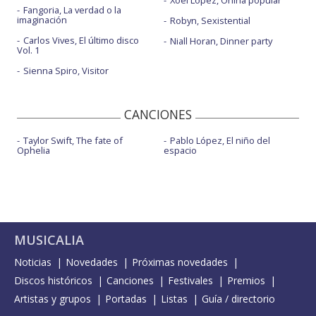
Xoel López, Oniria popular
Fangoria, La verdad o la
imaginación
Robyn, Sexistential
Carlos Vives, El último disco
Niall Horan, Dinner party
Vol. 1
Sienna Spiro, Visitor
CANCIONES
Taylor Swift, The fate of
Pablo López, El niño del
Ophelia
espacio
MUSICALIA
Noticias
Novedades
Próximas novedades
Discos históricos
Canciones
Festivales
Premios
Artistas y grupos
Portadas
Listas
Guía / directorio