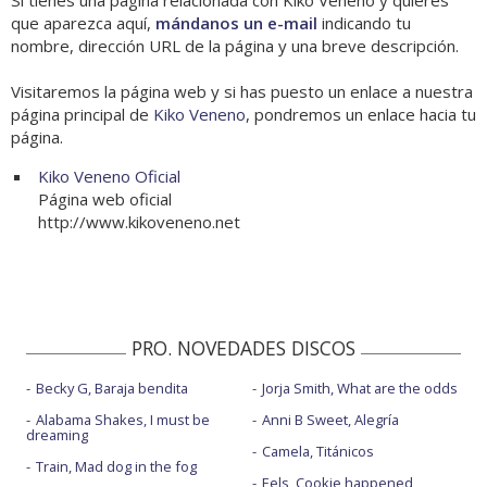
Si tienes una página relacionada con Kiko Veneno y quieres
que aparezca aquí,
mándanos un e-mail
indicando tu
nombre, dirección URL de la página y una breve descripción.
Visitaremos la página web y si has puesto un enlace a nuestra
página principal de
Kiko Veneno
, pondremos un enlace hacia tu
página.
Kiko Veneno Oficial
Página web oficial
http://www.kikoveneno.net
PRO. NOVEDADES DISCOS
Becky G, Baraja bendita
Jorja Smith, What are the odds
Alabama Shakes, I must be
Anni B Sweet, Alegría
dreaming
Camela, Titánicos
Train, Mad dog in the fog
Eels, Cookie happened