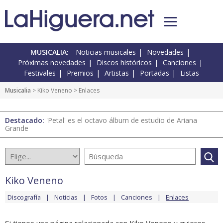
MUSICALIA:
Noticias musicales
Novedades
Próximas novedades
Discos históricos
Canciones
Festivales
Premios
Artistas
Portadas
Listas
Musicalia
>
Kiko Veneno
> Enlaces
Destacado:
'Petal' es el octavo álbum de estudio de Ariana
Grande
Kiko Veneno
Discografía
Noticias
Fotos
Canciones
Enlaces