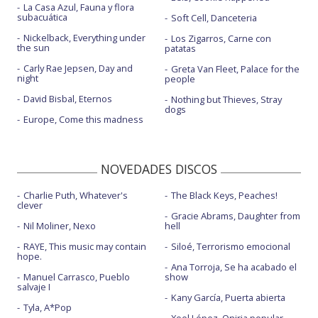
La Casa Azul, Fauna y flora
subacuática
Soft Cell, Danceteria
Nickelback, Everything under
Los Zigarros, Carne con
the sun
patatas
Carly Rae Jepsen, Day and
Greta Van Fleet, Palace for the
night
people
David Bisbal, Eternos
Nothing but Thieves, Stray
dogs
Europe, Come this madness
NOVEDADES DISCOS
Charlie Puth, Whatever's
The Black Keys, Peaches!
clever
Gracie Abrams, Daughter from
Nil Moliner, Nexo
hell
RAYE, This music may contain
Siloé, Terrorismo emocional
hope.
Ana Torroja, Se ha acabado el
Manuel Carrasco, Pueblo
show
salvaje I
Kany García, Puerta abierta
Tyla, A*Pop