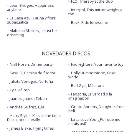
FLO, Therapy at the club
Leon Bridges, Happiness
anytime
Interpol, This mirror weighs a
ton
La Casa Azul, Fauna y flora
subacuática
Beck, Ride lonesome
Alabama Shakes, I must be
dreaming
NOVEDADES DISCOS
Niall Horan, Dinner party
Foo Fighters, Your favorite toy
Kase.O, Camisa de fuerza
Holly Humberstone, Cruel
world
Julieta Venegas, Norteña
Bad Gyal, Más cara
Tyla, A*Pop
Fangoria, La verdad o la
imaginación
Juanes, JuanesTeban
Gracie Abrams, Daughter from
Andrés Suárez, Lúa
hell
Harry Styles, Kiss all the time.
La La Love You, ¿Por qué me
Disco, occasionally.
miráis así?
James Blake, Trying times