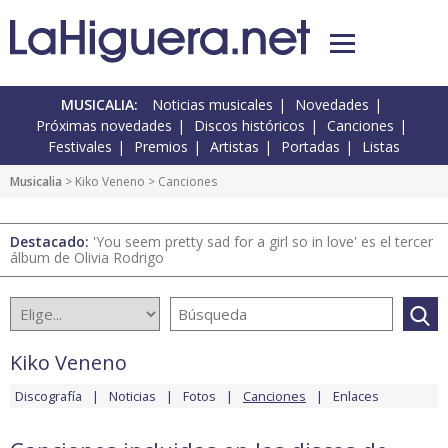
MUSICALIA:
Noticias musicales
Novedades
Próximas novedades
Discos históricos
Canciones
Festivales
Premios
Artistas
Portadas
Listas
Musicalia
>
Kiko Veneno
> Canciones
Destacado:
'You seem pretty sad for a girl so in love' es el tercer
álbum de Olivia Rodrigo
Kiko Veneno
Discografía
Noticias
Fotos
Canciones
Enlaces