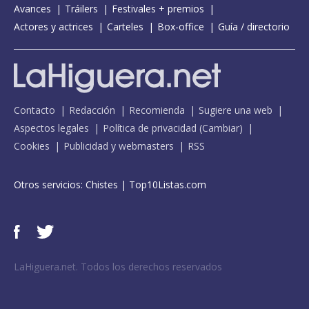
Avances
Tráilers
Festivales + premios
Actores y actrices
Carteles
Box-office
Guía / directorio
Contacto
Redacción
Recomienda
Sugiere una web
Aspectos legales
Política de privacidad
(
Cambiar
)
Cookies
Publicidad y webmasters
RSS
Otros servicios:
Chistes
|
Top10Listas.com
LaHiguera.net. Todos los derechos reservados