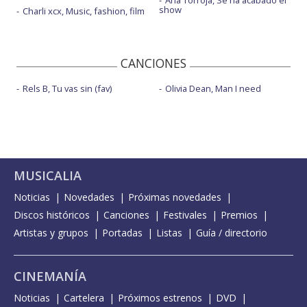
Ana Torroja, Se ha acabado el
show
Charli xcx, Music, fashion, film
CANCIONES
Rels B, Tu vas sin (fav)
Olivia Dean, Man I need
MUSICALIA
Noticias
Novedades
Próximas novedades
Discos históricos
Canciones
Festivales
Premios
Artistas y grupos
Portadas
Listas
Guía / directorio
CINEMANÍA
Noticias
Cartelera
Próximos estrenos
DVD