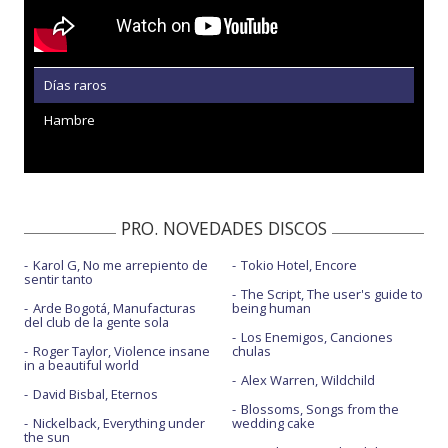
Días raros
Hambre
PRO. NOVEDADES DISCOS
Karol G, No me arrepiento de
Tokio Hotel, Encore
sentir tanto
The Script, The user's guide to
Arde Bogotá, Manufacturas
being human
del club de la gente sola
Los Enemigos, Canciones
Roger Taylor, Violence insane
chulas
in a beautiful world
Alex Warren, Wildchild
David Bisbal, Eternos
Blossoms, Songs from the
Nickelback, Everything under
wedding cake
the sun