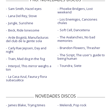
Sam Smith, Hazel eyes
Phoebe Bridgers, Lost
weekend
Lana Del Rey, Stove
Los Enemigos, Canciones
chulas
Jungle, Sunshine
Soft Cell, Danceteria
Beck, Ride lonesome
The Avalanches, No bad
Arde Bogotá, Manufacturas
memories
del club de la gente sola
Brandon Flowers, Thrasher
Carly Rae Jepsen, Day and
night
The Script, The user's guide to
being human
Train, Mad dog in the fog
Toundra, Siete
Interpol, This mirror weighs a
ton
La Casa Azul, Fauna y flora
subacuática
NOVEDADES DISCOS
James Blake, Trying times
Melendi, Pop rock