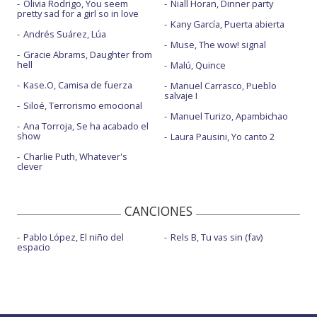
Olivia Rodrigo, You seem
Niall Horan, Dinner party
pretty sad for a girl so in love
Kany García, Puerta abierta
Andrés Suárez, Lúa
Muse, The wow! signal
Gracie Abrams, Daughter from
hell
Malú, Quince
Kase.O, Camisa de fuerza
Manuel Carrasco, Pueblo
salvaje I
Siloé, Terrorismo emocional
Manuel Turizo, Apambichao
Ana Torroja, Se ha acabado el
show
Laura Pausini, Yo canto 2
Charlie Puth, Whatever's
clever
CANCIONES
Pablo López, El niño del
Rels B, Tu vas sin (fav)
espacio