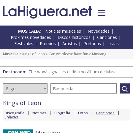
MUSICALIA:
Noticias musicales
Novedades
Próximas novedades
Discos históricos
Canciones
Festivales
Premios
Artistas
Portadas
Listas
Musicalia
>
Kings of Leon
>
Can we please have fun
> Mustang
Destacado:
'The wow! signal' es el décimo álbum de Muse
Kings of Leon
Discografía
Noticias
Biografía
Fotos
Canciones
Enlaces
Mustang