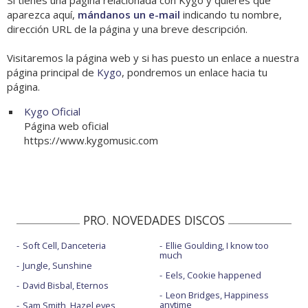
Si tienes una página relacionada con Kygo y quieres que
aparezca aquí,
mándanos un e-mail
indicando tu nombre,
dirección URL de la página y una breve descripción.
Visitaremos la página web y si has puesto un enlace a nuestra
página principal de
Kygo
, pondremos un enlace hacia tu
página.
Kygo Oficial
Página web oficial
https://www.kygomusic.com
PRO. NOVEDADES DISCOS
Soft Cell, Danceteria
Ellie Goulding, I know too
much
Jungle, Sunshine
Eels, Cookie happened
David Bisbal, Eternos
Leon Bridges, Happiness
anytime
Sam Smith, Hazel eyes