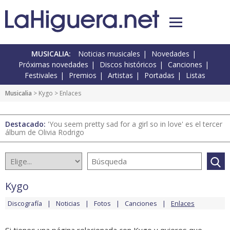
MUSICALIA:
Noticias musicales
Novedades
Próximas novedades
Discos históricos
Canciones
Festivales
Premios
Artistas
Portadas
Listas
Musicalia
>
Kygo
> Enlaces
Destacado:
'You seem pretty sad for a girl so in love' es el tercer
álbum de Olivia Rodrigo
Kygo
Discografía
Noticias
Fotos
Canciones
Enlaces