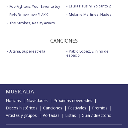
Laura Pausini, Yo canto 2
Foo Fighters, Your favorite toy
Melanie Martinez, Hades
Rels B: love love FLAKK
The Strokes, Reality awaits
CANCIONES
Aitana, Superestrella
Pablo López, El niño del
espacio
MUSICALIA
Noticias
Novedades
Próximas novedades
Discos históricos
Canciones
Festivales
Premios
Artistas y grupos
Portadas
Listas
Guía / directorio