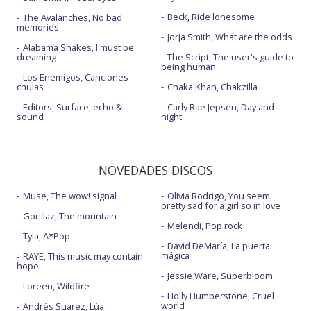
Beck, Ride lonesome
The Avalanches, No bad
memories
Jorja Smith, What are the odds
Alabama Shakes, I must be
dreaming
The Script, The user's guide to
being human
Los Enemigos, Canciones
chulas
Chaka Khan, Chakzilla
Editors, Surface, echo &
Carly Rae Jepsen, Day and
sound
night
NOVEDADES DISCOS
Muse, The wow! signal
Olivia Rodrigo, You seem
pretty sad for a girl so in love
Gorillaz, The mountain
Melendi, Pop rock
Tyla, A*Pop
David DeMaría, La puerta
mágica
RAYE, This music may contain
hope.
Jessie Ware, Superbloom
Loreen, Wildfire
Holly Humberstone, Cruel
world
Andrés Suárez, Lúa