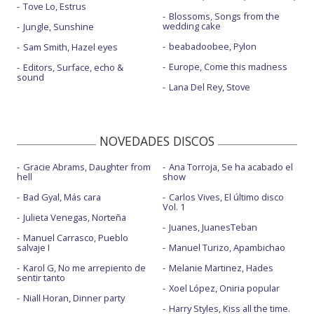
Tove Lo, Estrus
Blossoms, Songs from the
wedding cake
Jungle, Sunshine
beabadoobee, Pylon
Sam Smith, Hazel eyes
Europe, Come this madness
Editors, Surface, echo &
sound
Lana Del Rey, Stove
NOVEDADES DISCOS
Gracie Abrams, Daughter from
Ana Torroja, Se ha acabado el
hell
show
Bad Gyal, Más cara
Carlos Vives, El último disco
Vol. 1
Julieta Venegas, Norteña
Juanes, JuanesTeban
Manuel Carrasco, Pueblo
salvaje I
Manuel Turizo, Apambichao
Karol G, No me arrepiento de
Melanie Martinez, Hades
sentir tanto
Xoel López, Oniria popular
Niall Horan, Dinner party
Harry Styles, Kiss all the time.