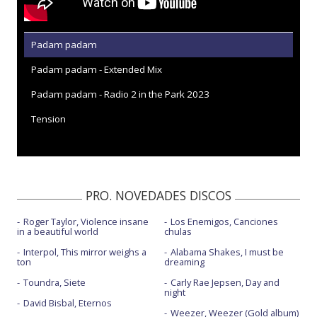
Padam padam
Padam padam - Extended Mix
Padam padam - Radio 2 in the Park 2023
Tension
PRO. NOVEDADES DISCOS
Roger Taylor, Violence insane
Los Enemigos, Canciones
in a beautiful world
chulas
Interpol, This mirror weighs a
Alabama Shakes, I must be
ton
dreaming
Toundra, Siete
Carly Rae Jepsen, Day and
night
David Bisbal, Eternos
Weezer, Weezer (Gold album)