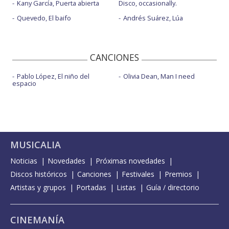
Kany García, Puerta abierta
Disco, occasionally.
Quevedo, El baifo
Andrés Suárez, Lúa
CANCIONES
Pablo López, El niño del
Olivia Dean, Man I need
espacio
MUSICALIA
Noticias
Novedades
Próximas novedades
Discos históricos
Canciones
Festivales
Premios
Artistas y grupos
Portadas
Listas
Guía / directorio
CINEMANÍA