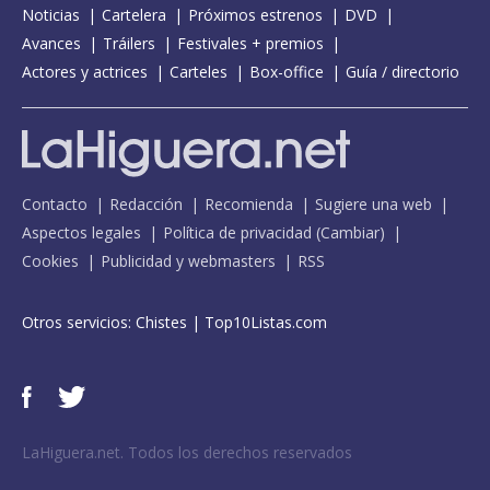
Noticias
Cartelera
Próximos estrenos
DVD
Avances
Tráilers
Festivales + premios
Actores y actrices
Carteles
Box-office
Guía / directorio
Contacto
Redacción
Recomienda
Sugiere una web
Aspectos legales
Política de privacidad
(
Cambiar
)
Cookies
Publicidad y webmasters
RSS
Otros servicios:
Chistes
|
Top10Listas.com
LaHiguera.net. Todos los derechos reservados