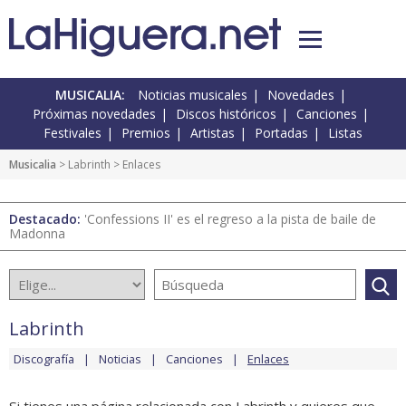
MUSICALIA:
Noticias musicales
Novedades
Próximas novedades
Discos históricos
Canciones
Festivales
Premios
Artistas
Portadas
Listas
Musicalia
>
Labrinth
> Enlaces
Destacado:
'Confessions II' es el regreso a la pista de baile de
Madonna
Labrinth
Discografía
Noticias
Canciones
Enlaces