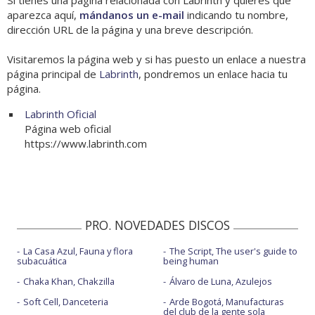
Si tienes una página relacionada con Labrinth y quieres que
aparezca aquí,
mándanos un e-mail
indicando tu nombre,
dirección URL de la página y una breve descripción.
Visitaremos la página web y si has puesto un enlace a nuestra
página principal de
Labrinth
, pondremos un enlace hacia tu
página.
Labrinth Oficial
Página web oficial
https://www.labrinth.com
PRO. NOVEDADES DISCOS
La Casa Azul, Fauna y flora
The Script, The user's guide to
subacuática
being human
Chaka Khan, Chakzilla
Álvaro de Luna, Azulejos
Soft Cell, Danceteria
Arde Bogotá, Manufacturas
del club de la gente sola