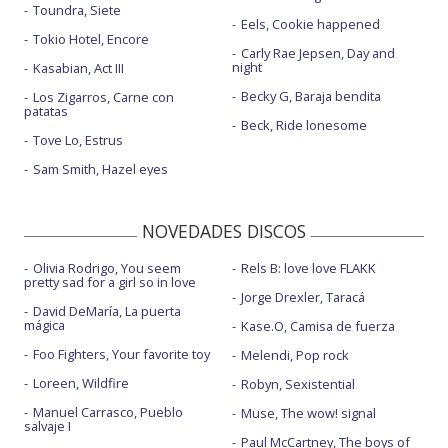
Toundra, Siete
Eels, Cookie happened
Tokio Hotel, Encore
Carly Rae Jepsen, Day and
night
Kasabian, Act III
Becky G, Baraja bendita
Los Zigarros, Carne con
patatas
Beck, Ride lonesome
Tove Lo, Estrus
Sam Smith, Hazel eyes
NOVEDADES DISCOS
Olivia Rodrigo, You seem
Rels B: love love FLAKK
pretty sad for a girl so in love
Jorge Drexler, Taracá
David DeMaría, La puerta
mágica
Kase.O, Camisa de fuerza
Foo Fighters, Your favorite toy
Melendi, Pop rock
Loreen, Wildfire
Robyn, Sexistential
Manuel Carrasco, Pueblo
Muse, The wow! signal
salvaje I
Paul McCartney, The boys of